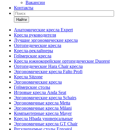
Вакансии
Контакты
Найти
Анатомические кресла Expert
Кресла руководителя
Лучшие эргономические кресла
Ортопедические кресла
Кресла-реклайнеры
Геймерские кресла
Кресла южнокорейские ортопедические Duorest
Ортопедические Hara Chair кресла
Эргономические кресла Falto Profi
Кресла Sitzone
Эргономические кресла
Геймерские столы
Игровые кресла Anda Seat
Эргономические кресла Schairs
Эргономичные кресла Metta
Эргономичные кресла Milani
Компьютерные кресла Mayer
Кресла Hbada универсальные
Эргономичные кресла GT Chair
Регулируемые столы Ergostol