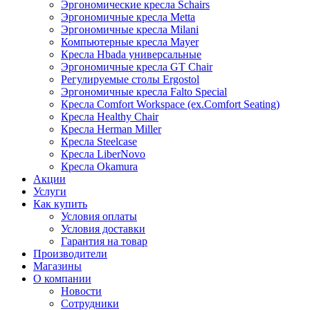
Эргономические кресла Schairs
Эргономичные кресла Metta
Эргономичные кресла Milani
Компьютерные кресла Mayer
Кресла Hbada универсальные
Эргономичные кресла GT Chair
Регулируемые столы Ergostol
Эргономичные кресла Falto Special
Кресла Comfort Workspace (ex.Comfort Seating)
Кресла Healthy Chair
Кресла Herman Miller
Кресла Steelcase
Кресла LiberNovo
Кресла Okamura
Акции
Услуги
Как купить
Условия оплаты
Условия доставки
Гарантия на товар
Производители
Магазины
О компании
Новости
Сотрудники