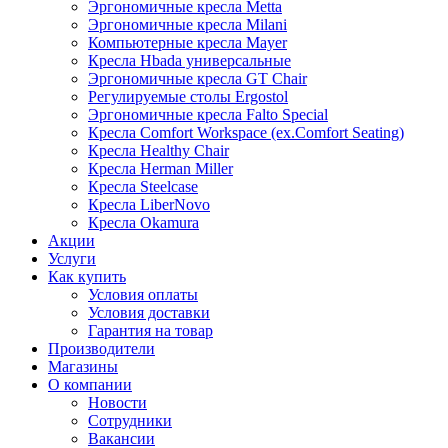
Эргономичные кресла Metta
Эргономичные кресла Milani
Компьютерные кресла Mayer
Кресла Hbada универсальные
Эргономичные кресла GT Chair
Регулируемые столы Ergostol
Эргономичные кресла Falto Special
Кресла Comfort Workspace (ex.Comfort Seating)
Кресла Healthy Chair
Кресла Herman Miller
Кресла Steelcase
Кресла LiberNovo
Кресла Okamura
Акции
Услуги
Как купить
Условия оплаты
Условия доставки
Гарантия на товар
Производители
Магазины
О компании
Новости
Сотрудники
Вакансии