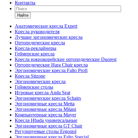
Контакты
Найти
Анатомические кресла Expert
Кресла руководителя
Лучшие эргономические кресла
Ортопедические кресла
Кресла-реклайнеры
Геймерские кресла
Кресла южнокорейские ортопедические Duorest
Ортопедические Hara Chair кресла
Эргономические кресла Falto Profi
Кресла Sitzone
Эргономические кресла
Геймерские столы
Игровые кресла Anda Seat
Эргономические кресла Schairs
Эргономичные кресла Metta
Эргономичные кресла Milani
Компьютерные кресла Mayer
Кресла Hbada универсальные
Эргономичные кресла GT Chair
Регулируемые столы Ergostol
Эргономичные кресла Falto Special