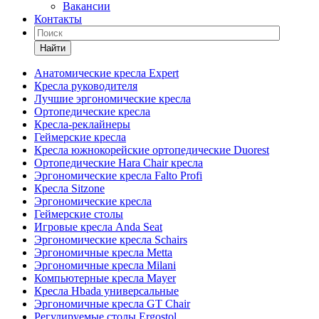
Вакансии
Контакты
Найти
Анатомические кресла Expert
Кресла руководителя
Лучшие эргономические кресла
Ортопедические кресла
Кресла-реклайнеры
Геймерские кресла
Кресла южнокорейские ортопедические Duorest
Ортопедические Hara Chair кресла
Эргономические кресла Falto Profi
Кресла Sitzone
Эргономические кресла
Геймерские столы
Игровые кресла Anda Seat
Эргономические кресла Schairs
Эргономичные кресла Metta
Эргономичные кресла Milani
Компьютерные кресла Mayer
Кресла Hbada универсальные
Эргономичные кресла GT Chair
Регулируемые столы Ergostol