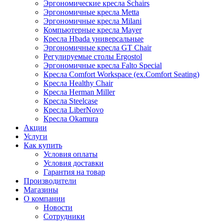
Эргономические кресла Schairs
Эргономичные кресла Metta
Эргономичные кресла Milani
Компьютерные кресла Mayer
Кресла Hbada универсальные
Эргономичные кресла GT Chair
Регулируемые столы Ergostol
Эргономичные кресла Falto Special
Кресла Comfort Workspace (ex.Comfort Seating)
Кресла Healthy Chair
Кресла Herman Miller
Кресла Steelcase
Кресла LiberNovo
Кресла Okamura
Акции
Услуги
Как купить
Условия оплаты
Условия доставки
Гарантия на товар
Производители
Магазины
О компании
Новости
Сотрудники