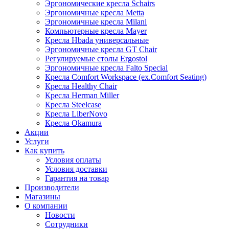
Эргономические кресла Schairs
Эргономичные кресла Metta
Эргономичные кресла Milani
Компьютерные кресла Mayer
Кресла Hbada универсальные
Эргономичные кресла GT Chair
Регулируемые столы Ergostol
Эргономичные кресла Falto Special
Кресла Comfort Workspace (ex.Comfort Seating)
Кресла Healthy Chair
Кресла Herman Miller
Кресла Steelcase
Кресла LiberNovo
Кресла Okamura
Акции
Услуги
Как купить
Условия оплаты
Условия доставки
Гарантия на товар
Производители
Магазины
О компании
Новости
Сотрудники