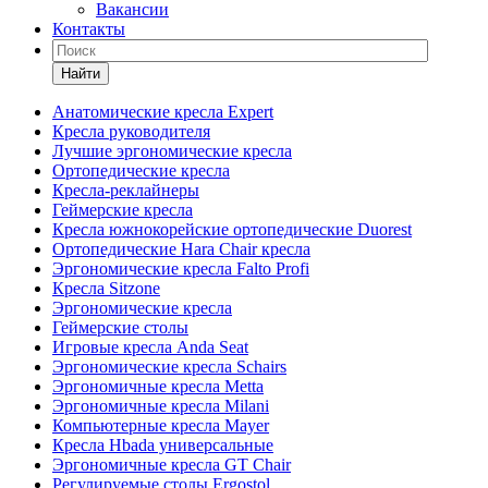
Вакансии
Контакты
Найти
Анатомические кресла Expert
Кресла руководителя
Лучшие эргономические кресла
Ортопедические кресла
Кресла-реклайнеры
Геймерские кресла
Кресла южнокорейские ортопедические Duorest
Ортопедические Hara Chair кресла
Эргономические кресла Falto Profi
Кресла Sitzone
Эргономические кресла
Геймерские столы
Игровые кресла Anda Seat
Эргономические кресла Schairs
Эргономичные кресла Metta
Эргономичные кресла Milani
Компьютерные кресла Mayer
Кресла Hbada универсальные
Эргономичные кресла GT Chair
Регулируемые столы Ergostol