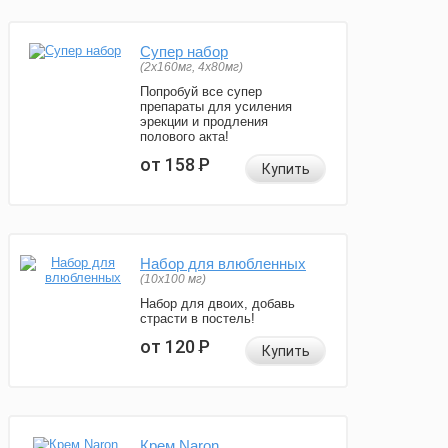
Супер набор
(2х160мг, 4х80мг)
Попробуй все супер
препараты для усиления
эрекции и продления
полового акта!
от 158
Р
Купить
Набор для влюбленных
(10х100 мг)
Набор для двоих, добавь
страсти в постель!
от 120
Р
Купить
Крем Naron