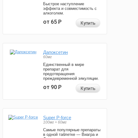
Быстрое наступление
эффекта и совместимость с
алкоголем.
от 65
Р
Купить
Дапоксетин
60мг
Единственный в мире
препарат для
предотвращения
преждевременной эякуляции.
от 90
Р
Купить
Super P-force
100мг + 60мг
Самые популярные препараты
в одной таблетке — Виагра и