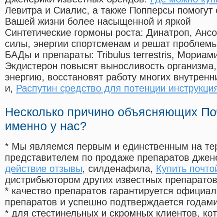
Левитра и Сиалис, а также Попперсы помогут
Вашей жизни более насыщенной и яркой
Синтетические гормоны роста
: Динатроп, Анс
силы, энергии спортсменам и решат проблем
БАДы и препараты:
Tribulus terrestris, Мориа
Экдистерон повысят выносливость организма,
энергию, восстановят работу многих внутренн
и,
Распутин средство для потенции инструкци
Несколько причино объясняющих По
именно у нас?
* Мы являемся первым и единственным на те
представителем по продаже препаратов дже
действие отзывы
, силденафила
,
Купить почто
дистрибьютором других известных препарато
* качество препаратов гарантируется офици
препаратов и успешно подтверждается годам
* для стестинельных и скромных клиентов, ко