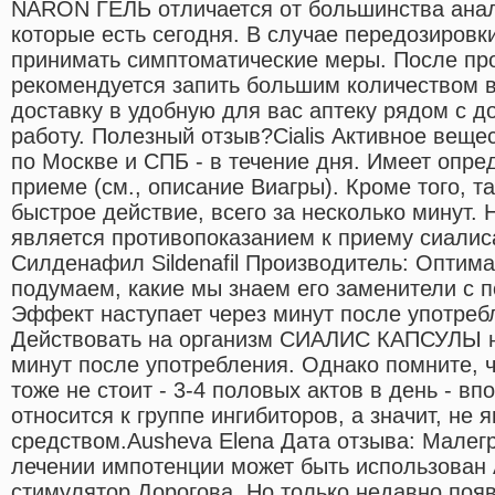
NARON ГЕЛЬ отличается от большинства анал
которые есть сегодня. В случае передозиров
принимать симптоматические меры. После про
рекомендуется запить большим количеством 
доставку в удобную для вас аптеку рядом с д
работу. Полезный отзыв?Cialis Активное веще
по Москве и СПБ - в течение дня. Имеет опре
приеме (см., описание Виагры). Кроме того, 
быстрое действие, всего за несколько минут. 
является противопоказанием к приему сиали
Силденафил Sildenafil Производитель: Оптим
подумаем, какие мы знаем его заменители с 
Эффект наступает через минут после употреб
Действовать на организм СИАЛИС КАПСУЛЫ н
минут после употребления. Однако помните, 
тоже не стоит - 3-4 половых актов в день - в
относится к группе ингибиторов, а значит, не
средством.Ausheva Elena Дата отзыва: Малегр
лечении импотенции может быть использован 
стимулятор Дорогова. Но только недавно поя