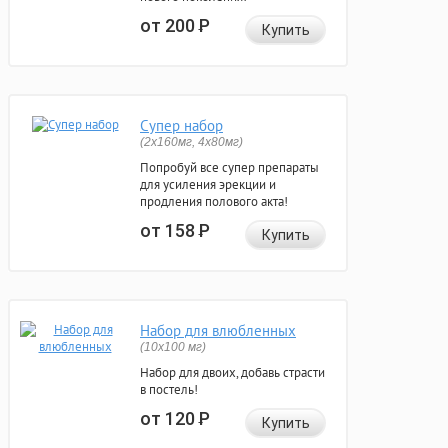
от 200
Р
Купить
Супер набор
(2х160мг, 4х80мг)
Попробуй все супер препараты
для усиления эрекции и
продления полового акта!
от 158
Р
Купить
Набор для влюбленных
(10х100 мг)
Набор для двоих, добавь страсти
в постель!
от 120
Р
Купить