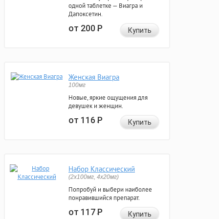
одной таблетке — Виагра и
Дапоксетин.
от 200
Р
Купить
Женская Виагра
100мг
Новые, яркие ощущения для
девушек и женщин.
от 116
Р
Купить
Набор Классический
(2x100мг, 4x20мг)
Попробуй и выбери наиболее
понравившийся препарат.
от 117
Р
Купить