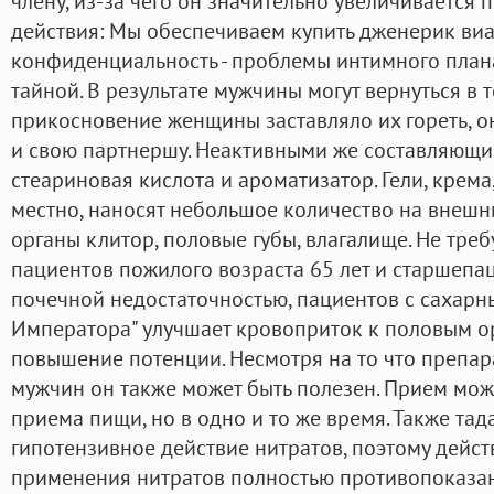
члену, из-за чего он значительно увеличивается 
действия: Мы обеспечиваем купить дженерик ви
конфиденциальность - проблемы интимного плана
тайной. В результате мужчины могут вернуться в т
прикосновение женщины заставляло их гореть, он
и свою партнершу. Неактивными же составляющим
стеариновая кислота и ароматизатор. Гели, крема
местно, наносят небольшое количество на внешн
органы клитор, половые губы, влагалище. Не тре
пациентов пожилого возраста 65 лет и старшепа
почечной недостаточностью, пациентов с сахарн
Императора" улучшает кровоприток к половым ор
повышение потенции. Несмотря на то что препара
мужчин он также может быть полезен. Прием мож
приема пищи, но в одно и то же время. Также та
гипотензивное действие нитратов, поэтому дейс
применения нитратов полностью противопоказан