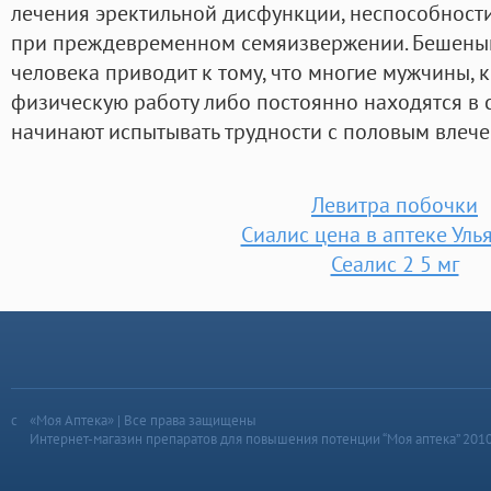
лечения эректильной дисфункции, неспособности
при преждевременном семяизвержении. Бешены
человека приводит к тому, что многие мужчины,
физическую работу либо постоянно находятся в 
начинают испытывать трудности с половым влече
Левитра побочки
Сиалис цена в аптеке Уль
Сеалис 2 5 мг
«Моя Аптека» | Все права защищены
Интернет-магазин препаратов для повышения потенции “Моя аптека” 201