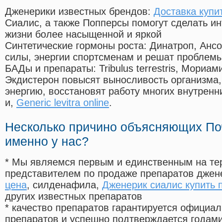
Дженерики известных брендов:
Доставка купи
Сиалис, а также Попперсы помогут сделать и
жизни более насыщенной и яркой
Синтетические гормоны роста
: Динатроп, Анс
силы, энергии спортсменам и решат проблем
БАДы и препараты:
Tribulus terrestris, Мориа
Экдистерон повысят выносливость организма,
энергию, восстановят работу многих внутренн
и,
Generic levitra online
.
Несколько причино объясняющих По
именно у нас?
* Мы являемся первым и единственным на те
представителем по продаже препаратов дже
цена
, силденафила
,
Дженерик сиалис купить 
других известных препаратов
* качество препаратов гарантируется офици
препаратов и успешно подтверждается годам