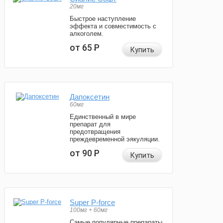
20мг
Быстрое наступление
эффекта и совместимость с
алкоголем.
от 65
Р
Купить
Дапоксетин
60мг
Единственный в мире
препарат для
предотвращения
преждевременной эякуляции.
от 90
Р
Купить
Super P-force
100мг + 60мг
Самые популярные препараты