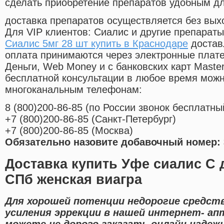
сделать приобретение препаратов удобным д
доставка препаратов осуществляется без вых
Для VIP клиентов: Сиалис и другие препараты
Сиалис 5мг 28 шт купить в Краснодаре
достав
оплата принимаются через электронные плат
Деньги, Web Money и с банковских карт Master
бесплатной консультации в любое время мож
многоканальным телефонам:
8
(800
)200-86-85
(
по России звонок бесплатны
+7
(800
)200-86-85
(
Санкт-Петербург)
+7
(800
)200-86-85
(
Москва)
Обязательно назовите добавочный номер: 
Доставка купить Уфе сиалис С 
СПб женская виагра
Для хорошей потенции недорогие средств
усиления эррекции в нашей интернет- ап
можете не дорого заказать онлайн надеж