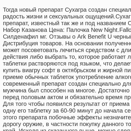
Тогда новый препарат Сухагра создан специал
радость жизни и сексуальных ощущений.Сухаг
препарат, известный так же и под названием 
Набор Казанова Цена: Палочка New Night.Fallo
Силденафил мг. Отзывы о Ark Benefit U черн
Дистрибуция товаров. На основании получен
может посоветовать лечиться средством с д
действия либо выбрать то, которое работает 
таблетки растворяются под языком, что дела
купить виагру софт в октябрьском и жирной пи
приеме обычных таблеток употребление алког
современный препарат создан специально для
мужчина был способен на многое. Достаточно
перед половым актом и обязательно время пр
Для того чтобы появился результат от приема
одну его таблетку за 60-90 минут до начала с
этого препарата побочные эффекты незначите
дорогу оружие, в частности покупку данного 
край. Исходя из сказанного выше, можно сдел