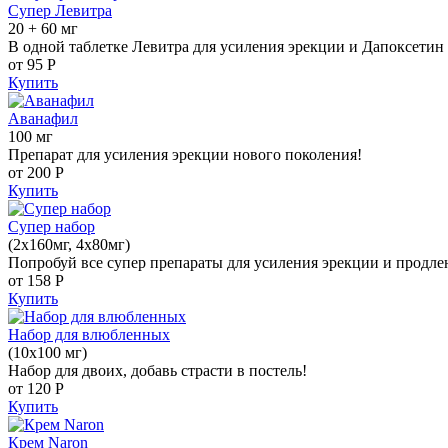
Супер Левитра
20 + 60 мг
В одной таблетке Левитра для усиления эрекции и Дапоксетин 
от 95
Р
Купить
Аванафил
100 мг
Препарат для усиления эрекции нового поколения!
от 200
Р
Купить
Супер набор
(2х160мг, 4х80мг)
Попробуй все супер препараты для усиления эрекции и продле
от 158
Р
Купить
Набор для влюбленных
(10х100 мг)
Набор для двоих, добавь страсти в постель!
от 120
Р
Купить
Крем Naron