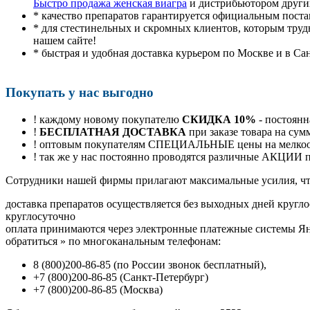
Быстро продажа женская виагра
и дистрибьютором други
* качество препаратов гарантируется официальным пост
* для стестинельных и скромных клиентов, которым труд
нашем сайте!
* быстрая и удобная доставка курьером по Москве и в Са
Покупать у нас выгодно
! каждому новому покупателю
СКИДКА 10%
- постоянн
!
БЕСПЛАТНАЯ ДОСТАВКА
при заказе товара на сум
! оптовым покупателям СПЕЦИАЛЬНЫЕ цены на мелкоопт
! так же у нас постоянно проводятся различные АКЦИИ
Cотрудники нашей фирмы прилагают максимальные усилия, чт
доставка препаратов осуществляется без выходных дней кругло
круглосуточно
оплата принимаются через электронные платежные системы Янд
обратиться
»
по многоканальным телефонам:
8
(800
)200-86-85
(
по России звонок бесплатный),
+7
(800
)200-86-85
(
Санкт-Петербург)
+7
(800
)200-86-85
(
Москва)