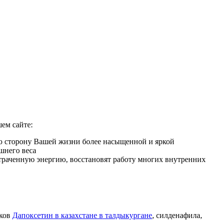
ем сайте:
ую сторону Вашей жизни более насыщенной и яркой
шнего веса
 утраченную энергию, восстановят работу многих внутренних
иков
Дапоксетин в казахстане в талдыкургане
, силденафила
,