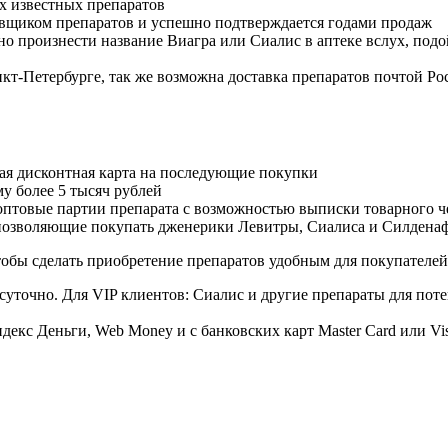
х известных препаратов
авщиком препаратов и успешно подтверждается годами продаж
но произнести название Виагра или Сиалис в аптеке вслух, под
нкт-Петербурге, так же возможна доставка препаратов почтой Ро
ая дисконтная карта на последующие покупки
му более 5 тысяч рублей
овые партии препарата с возможностью выписки товарного ч
 позволяющие покупать дженерики Левитры, Сиалиса и Силдена
обы сделать приобретение препаратов удобным для покупателей
суточно. Для VIP клиентов: Сиалис и другие препараты для поте
екс Деньги, Web Money и с банковских карт Master Card или Vi