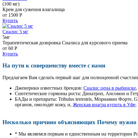
(100 мг)
Крем для сужения влагалища
от 1500
Р
Купить
Сиалис 5 мг
5мг
Терапевтическая дозировка Сиалиса для курсового приема
от 60
Р
Купить
На пути к совершенству вместе с нами
Предлагаем Вам сделать первый шаг для полноценной счастлив
Дженерики известных брендов:
Сиалис цена в рыбинске
Синтетические гормоны роста
: Динатроп, Ансомон и Гет
БАДы и препараты:
Tribulus terrestris, Мориамин Форте
органов, омолодят кожу, и,
Женская виагра купить в Уфе
.
Несколько причино объясняющих Почему нужно п
* Мы являемся первым и единственным на территории Р