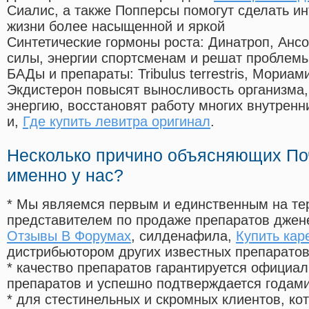
Сиалис, а также Попперсы помогут сделать и
жизни более насыщенной и яркой
Синтетические гормоны роста
: Динатроп, Анс
силы, энергии спортсменам и решат проблем
БАДы и препараты:
Tribulus terrestris, Мориа
Экдистерон повысят выносливость организма,
энергию, восстановят работу многих внутренн
и,
Где купить левитра оригинал
.
Несколько причино объясняющих По
именно у нас?
* Мы являемся первым и единственным на те
представителем по продаже препаратов дже
Отзывы В Форумах
, силденафила
,
Купить кар
дистрибьютором других известных препарато
* качество препаратов гарантируется офици
препаратов и успешно подтверждается годам
* для стестинельных и скромных клиентов, ко