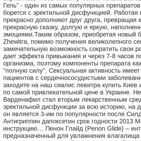
Гель" - один из самых популярных препарато
борется с эректильной дисфункцией. Работая 
прекрасно дополняют друг друга, превращая 
прекрасную сказку, долгую и яркую, наполне
эмоциями.Таким образом, приобретая новый 
Zhewitra, помимо получения великолепного се
замечательную возможность сократить свои 
дает эффекта привыкания и через 7-8 часов 
организма, поэтому компоненты препарата ка
"полную силу". Сексуальная активность имеет
пациентов с сердечнососудистыми заболевани
заходите на наш сиалис левитра купить Киев
по самой привлекательной цене в Украине. Не
Варденафил стал вторым лекарственным сре
эректильной дисфункции за всю историю, на 
он является 3-им по популярности после Си
Антигриппин дапоксетин срок годности 2013 
инструкцию… Пенон Глайд (Penon Glide) – инт
предназначенный для увлажнения влагалища 