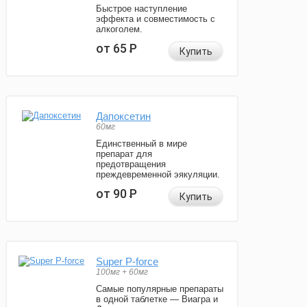
Быстрое наступление
эффекта и совместимость с
алкоголем.
от 65
Р
Купить
Дапоксетин
60мг
Единственный в мире
препарат для
предотвращения
преждевременной эякуляции.
от 90
Р
Купить
Super P-force
100мг + 60мг
Самые популярные препараты
в одной таблетке — Виагра и