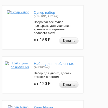
Супер набор
(2х160мг, 4х80мг)
Попробуй все супер
препараты для усиления
эрекции и продления
полового акта!
от 158
Р
Купить
Набор для влюбленных
(10х100 мг)
Набор для двоих, добавь
страсти в постель!
от 120
Р
Купить
Крем Naron