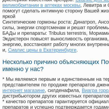
великобритании в аптеках москвы
, Левитра и
помогут сделать интимную сторону Вашей жи
яркой
Синтетические гормоны роста
: Динатроп, Анс
силы, энергии спортсменам и решат проблем
БАДы и препараты:
Tribulus terrestris, Мориа
Экдистерон повысят выносливость организма,
энергию, восстановят работу многих внутренн
и,
Сиалис цены в Екатеринбурге
.
Несколько причино объясняющих По
именно у нас?
* Мы являемся первым и единственным на те
представителем по продаже препаратов дже
интернет магазине
, силденафила
,
Виагра горо
дистрибьютором других известных препарато
* качество препаратов гарантируется офици
препаратов и успешно подтверждается годам