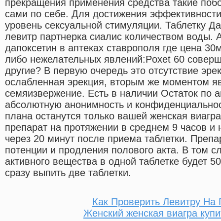
прекращения применения средства такие поб
сами по себе. Для достижения эффективност
уровень сексуальной стимуляции. Таблетку Да
левитр партнерка сиалис количеством воды. 
дапоксетин в аптеках ставрополя где цена 30
либо нежелательных явлений:Poxet 60 соверше
другие? В первую очередь это отсутствие эре
ослабленная эрекция, вторым же моментом я
семяизвержение. Есть в наличии Остаток по 
абсолютную анонимность и конфиденциальнос
плана останутся только вашей женская виагра
препарат на протяжении в среднем 9 часов и 
через 20 минут после приема таблетки. Преп
потенции и продления полового акта. В том сл
активного вещества в одной таблетке будет 5
сразу выпить две таблетки.
Как Проверить Левитру На
Женский женская виагра купи