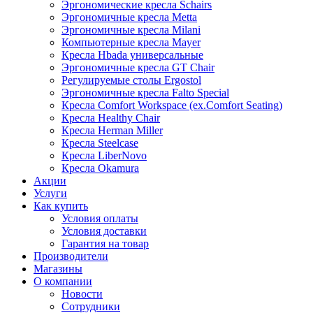
Эргономические кресла Schairs
Эргономичные кресла Metta
Эргономичные кресла Milani
Компьютерные кресла Mayer
Кресла Hbada универсальные
Эргономичные кресла GT Chair
Регулируемые столы Ergostol
Эргономичные кресла Falto Special
Кресла Comfort Workspace (ex.Comfort Seating)
Кресла Healthy Chair
Кресла Herman Miller
Кресла Steelcase
Кресла LiberNovo
Кресла Okamura
Акции
Услуги
Как купить
Условия оплаты
Условия доставки
Гарантия на товар
Производители
Магазины
О компании
Новости
Сотрудники