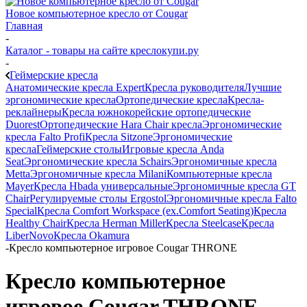
Новое компьютерное кресло от Cougar
Главная
-
Каталог - товары на сайте креслокупи.ру
-
Геймерские кресла
Анатомические кресла Expert
Кресла руководителя
Лучшие
эргономические кресла
Ортопедические кресла
Кресла-
реклайнеры
Кресла южнокорейские ортопедические
Duorest
Ортопедические Hara Chair кресла
Эргономические
кресла Falto Profi
Кресла Sitzone
Эргономические
кресла
Геймерские столы
Игровые кресла Anda
Seat
Эргономические кресла Schairs
Эргономичные кресла
Metta
Эргономичные кресла Milani
Компьютерные кресла
Mayer
Кресла Hbada универсальные
Эргономичные кресла GT
Chair
Регулируемые столы Ergostol
Эргономичные кресла Falto
Special
Кресла Comfort Workspace (ex.Comfort Seating)
Кресла
Healthy Chair
Кресла Herman Miller
Кресла Steelcase
Кресла
LiberNovo
Кресла Okamura
-
Кресло компьютерное игровое Cougar THRONE
Кресло компьютерное
игровое Cougar THRONE