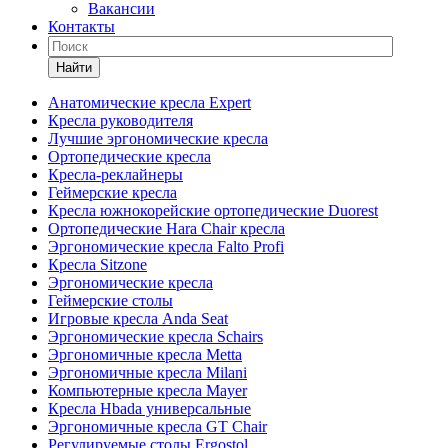
Вакансии
Контакты
Найти
Анатомические кресла Expert
Кресла руководителя
Лучшие эргономические кресла
Ортопедические кресла
Кресла-реклайнеры
Геймерские кресла
Кресла южнокорейские ортопедические Duorest
Ортопедические Hara Chair кресла
Эргономические кресла Falto Profi
Кресла Sitzone
Эргономические кресла
Геймерские столы
Игровые кресла Anda Seat
Эргономические кресла Schairs
Эргономичные кресла Metta
Эргономичные кресла Milani
Компьютерные кресла Mayer
Кресла Hbada универсальные
Эргономичные кресла GT Chair
Регулируемые столы Ergostol