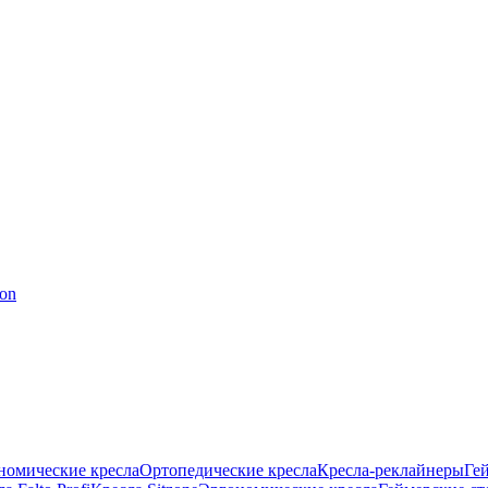
номические кресла
Ортопедические кресла
Кресла-реклайнеры
Ге