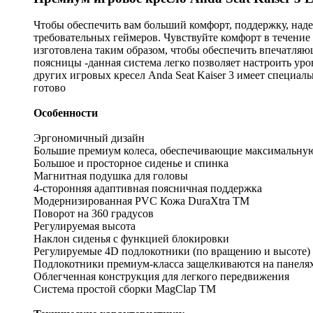
Чтобы обеспечить вам больший комфорт, поддержку, наде
требовательных геймеров. Чувствуйте комфорт в течение
изготовлена ​​таким образом, чтобы обеспечить впечатля
поясницы -данная система легко позволяет настроить ур
других игровых кресел Anda Seat Kaiser 3 имеет специа
готово
Особенности
Эргономичный дизайн
Большие премиум колеса, обеспечивающие максимальну
Большое и просторное сиденье и спинка
Магнитная подушка для головы
4-сторонняя адаптивная поясничная поддержка
Модернизированная PVC Кожа DuraXtra TM
Поворот на 360 градусов
Регулируемая высота
Наклон сиденья с функцией блокировки
Регулируемые 4D подлокотники (по вращению и высоте)
Подлокотники премиум-класса защелкиваются на панеля
Облегченная конструкция для легкого передвижения
Система простой сборки MagClap TM