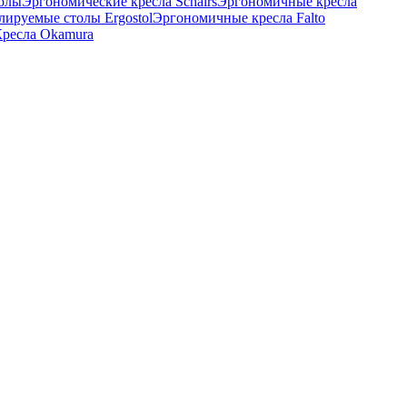
толы
Эргономические кресла Schairs
Эргономичные кресла
лируемые столы Ergostol
Эргономичные кресла Falto
ресла Okamura