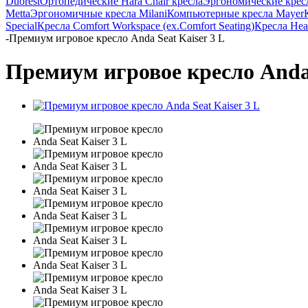
Duorest
Ортопедические Hara Chair кресла
Эргономические кресла
Metta
Эргономичные кресла Milani
Компьютерные кресла Mayer
Special
Кресла Comfort Workspace (ex.Comfort Seating)
Кресла Heal
-
Премиум игровое кресло Anda Seat Kaiser 3 L
Премиум игровое кресло Anda 