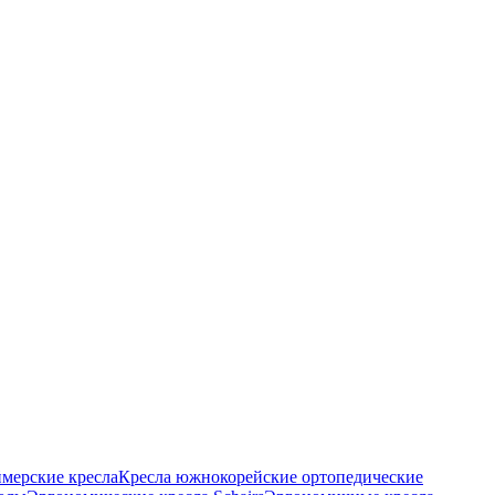
ймерские кресла
Кресла южнокорейские ортопедические