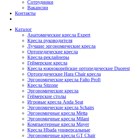
Сотрудники
Вакансии
Контакты
Каталог
Анатомические кресла Expert
Кресла руководителя
Лучшие эргономические кресла
Ортопедические кресла
Кресла-реклайнеры
Геймерские кресла
Кресла южнокорейские ортопедические Duorest
Ортопедические Hara Chair кресла
Эргономические кресла Falto Profi
Кресла Sitzone
Эргономические кресла
Геймерские столы
Игровые кресла Anda Seat
Эргономические кресла Schairs
Эргономичные кресла Metta
Эргономичные кресла Milani
Компьютерные кресла Mayer
Кресла Hbada универсальные
Эргономичные кресла GT Chair