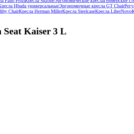
 Falto Profi
Кресла Sitzone
Эргономические кресла
Геймерские с
Кресла Hbada универсальные
Эргономичные кресла GT Chair
Регу
thy Chair
Кресла Herman Miller
Кресла Steelcase
Кресла LiberNovo
К
Seat Kaiser 3 L