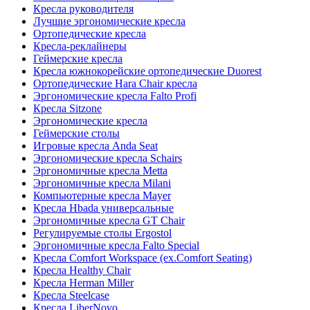
Кресла руководителя
Лучшие эргономические кресла
Ортопедические кресла
Кресла-реклайнеры
Геймерские кресла
Кресла южнокорейские ортопедические Duorest
Ортопедические Hara Chair кресла
Эргономические кресла Falto Profi
Кресла Sitzone
Эргономические кресла
Геймерские столы
Игровые кресла Anda Seat
Эргономические кресла Schairs
Эргономичные кресла Metta
Эргономичные кресла Milani
Компьютерные кресла Mayer
Кресла Hbada универсальные
Эргономичные кресла GT Chair
Регулируемые столы Ergostol
Эргономичные кресла Falto Special
Кресла Comfort Workspace (ex.Comfort Seating)
Кресла Healthy Chair
Кресла Herman Miller
Кресла Steelcase
Кресла LiberNovo