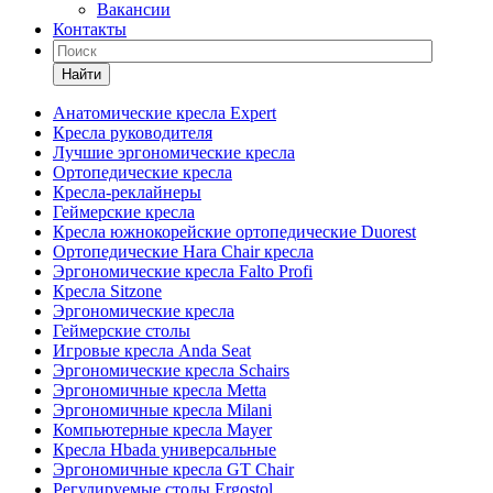
Вакансии
Контакты
Найти
Анатомические кресла Expert
Кресла руководителя
Лучшие эргономические кресла
Ортопедические кресла
Кресла-реклайнеры
Геймерские кресла
Кресла южнокорейские ортопедические Duorest
Ортопедические Hara Chair кресла
Эргономические кресла Falto Profi
Кресла Sitzone
Эргономические кресла
Геймерские столы
Игровые кресла Anda Seat
Эргономические кресла Schairs
Эргономичные кресла Metta
Эргономичные кресла Milani
Компьютерные кресла Mayer
Кресла Hbada универсальные
Эргономичные кресла GT Chair
Регулируемые столы Ergostol