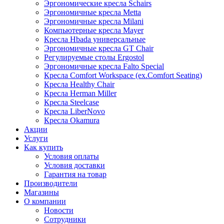
Эргономические кресла Schairs
Эргономичные кресла Metta
Эргономичные кресла Milani
Компьютерные кресла Mayer
Кресла Hbada универсальные
Эргономичные кресла GT Chair
Регулируемые столы Ergostol
Эргономичные кресла Falto Special
Кресла Comfort Workspace (ex.Comfort Seating)
Кресла Healthy Chair
Кресла Herman Miller
Кресла Steelcase
Кресла LiberNovo
Кресла Okamura
Акции
Услуги
Как купить
Условия оплаты
Условия доставки
Гарантия на товар
Производители
Магазины
О компании
Новости
Сотрудники