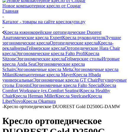
Новое компьютерное кресло от Cougar
Главная
-
Каталог - товары на сайте креслокупи.ру
-
Кресла южнокорейские ортопедические Duorest
Анатомические кресла Expert
Кресла руководителя
Лучшие
эргономические кресла
Ортопедические кресла
Кресла-
реклайнеры
Геймерские кресла
Ортопедические Hara Chair
кресла
Эргономические кресла Falto Profi
Кресла
Sitzone
Эргономические кресла
Геймерские столы
Игровые
кресла Anda Seat
Эргономические кресла
Schairs
Эргономичные кресла Metta
Эргономичные кресла
Milani
Компьютерные кресла Mayer
Кресла Hbada
универсальные
Эргономичные кресла GT Chair
Регулируемые
столы Ergostol
Эргономичные кресла Falto Special
Кресла
Comfort Workspace (ex.Comfort Seating)
Кресла Healthy
Chair
Кресла Herman Miller
Кресла Steelcase
Кресла
LiberNovo
Кресла Okamura
-
Кресло ортопедическое DUOREST Gold D2500G-DAMW
Кресло ортопедическое
DUOREST Gold D2500G-