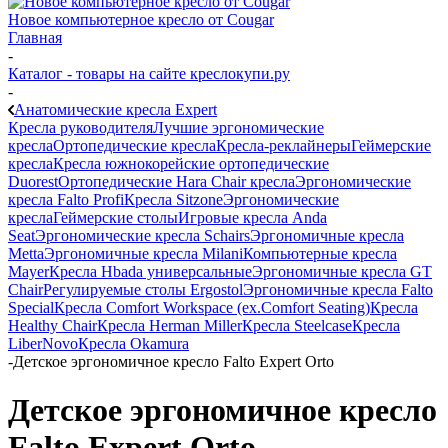
Новое компьютерное кресло от Cougar
Главная
-
Каталог - товары на сайте креслокупи.ру
-
Анатомические кресла Expert
Кресла руководителя
Лучшие эргономические
кресла
Ортопедические кресла
Кресла-реклайнеры
Геймерские
кресла
Кресла южнокорейские ортопедические
Duorest
Ортопедические Hara Chair кресла
Эргономические
кресла Falto Profi
Кресла Sitzone
Эргономические
кресла
Геймерские столы
Игровые кресла Anda
Seat
Эргономические кресла Schairs
Эргономичные кресла
Metta
Эргономичные кресла Milani
Компьютерные кресла
Mayer
Кресла Hbada универсальные
Эргономичные кресла GT
Chair
Регулируемые столы Ergostol
Эргономичные кресла Falto
Special
Кресла Comfort Workspace (ex.Comfort Seating)
Кресла
Healthy Chair
Кресла Herman Miller
Кресла Steelcase
Кресла
LiberNovo
Кресла Okamura
-
Детское эргономичное кресло Falto Expert Orto
Детское эргономичное кресло
Falto Expert Orto