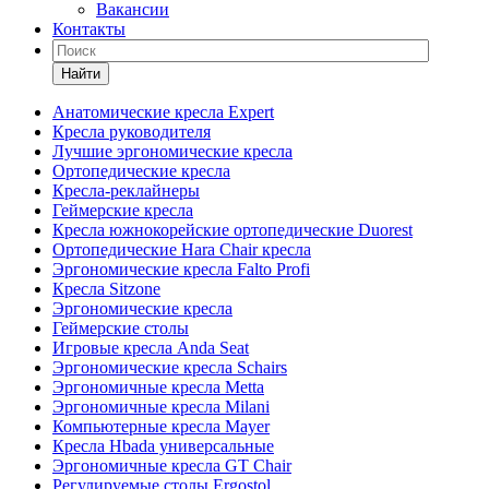
Вакансии
Контакты
Найти
Анатомические кресла Expert
Кресла руководителя
Лучшие эргономические кресла
Ортопедические кресла
Кресла-реклайнеры
Геймерские кресла
Кресла южнокорейские ортопедические Duorest
Ортопедические Hara Chair кресла
Эргономические кресла Falto Profi
Кресла Sitzone
Эргономические кресла
Геймерские столы
Игровые кресла Anda Seat
Эргономические кресла Schairs
Эргономичные кресла Metta
Эргономичные кресла Milani
Компьютерные кресла Mayer
Кресла Hbada универсальные
Эргономичные кресла GT Chair
Регулируемые столы Ergostol