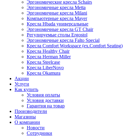
Эргономические кресла Schairs
Эргономичные кресла Metta
Эргономичные кресла Milani
Компьютерные кресла Mayer
Кресла Hbada универсальные
Эргономичные кресла GT Chair
Регулируемые столы Ergostol
Эргономичные кресла Falto Special
Кресла Comfort Workspace (ex.Comfort Seating)
Кресла Healthy Chair
Кресла Herman Miller
Кресла Steelcase
Кресла LiberNovo
Кресла Okamura
Акции
Услуги
Как купить
Условия оплаты
Условия доставки
Гарантия на товар
Производители
Магазины
О компании
Новости
Сотрудники