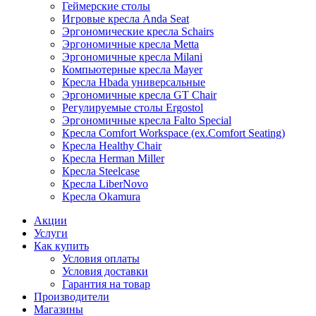
Геймерские столы
Игровые кресла Anda Seat
Эргономические кресла Schairs
Эргономичные кресла Metta
Эргономичные кресла Milani
Компьютерные кресла Mayer
Кресла Hbada универсальные
Эргономичные кресла GT Chair
Регулируемые столы Ergostol
Эргономичные кресла Falto Special
Кресла Comfort Workspace (ex.Comfort Seating)
Кресла Healthy Chair
Кресла Herman Miller
Кресла Steelcase
Кресла LiberNovo
Кресла Okamura
Акции
Услуги
Как купить
Условия оплаты
Условия доставки
Гарантия на товар
Производители
Магазины