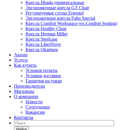
Кресла Hbada универсальные
Эргономичные кресла GT Chair
Регулируемые столы Ergostol
Эргономичные кресла Falto Special
Кресла Comfort Workspace (ex.Comfort Seating)
Кресла Healthy Chair
Кресла Herman Miller
Кресла Steelcase
Кресла LiberNovo
Кресла Okamura
Акции
Услуги
Как купить
Условия оплаты
Условия доставки
Гарантия на товар
Производители
Магазины
О компании
Новости
Сотрудники
Вакансии
Контакты
Найти