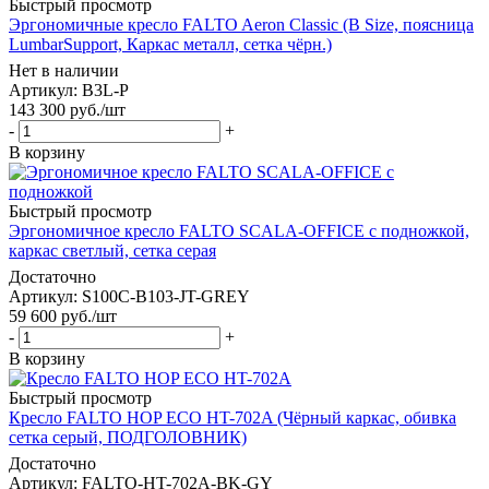
Быстрый просмотр
Эргономичные кресло FALTO Aeron Classic (B Size, поясница
LumbarSupport, Каркас металл, сетка чёрн.)
Нет в наличии
Артикул: B3L-P
143 300
руб.
/шт
-
+
В корзину
Быстрый просмотр
Эргономичное кресло FALTO SCALA-OFFICE с подножкой,
каркас светлый, сетка серая
Достаточно
Артикул: S100C-B103-JT-GREY
59 600
руб.
/шт
-
+
В корзину
Быстрый просмотр
Кресло FALTO HOP ECO HT-702A (Чёрный каркас, обивка
сетка серый, ПОДГОЛОВНИК)
Достаточно
Артикул: FALTO-HT-702A-BK-GY