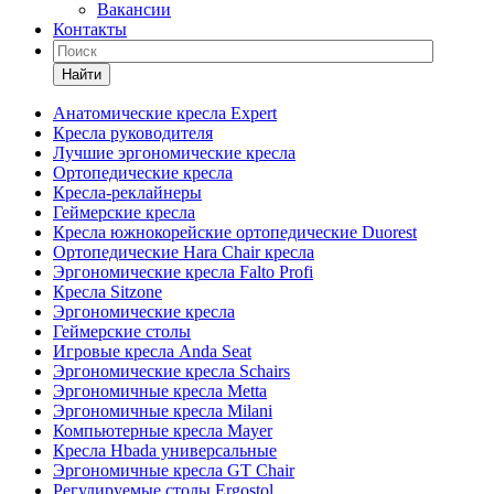
Вакансии
Контакты
Найти
Анатомические кресла Expert
Кресла руководителя
Лучшие эргономические кресла
Ортопедические кресла
Кресла-реклайнеры
Геймерские кресла
Кресла южнокорейские ортопедические Duorest
Ортопедические Hara Chair кресла
Эргономические кресла Falto Profi
Кресла Sitzone
Эргономические кресла
Геймерские столы
Игровые кресла Anda Seat
Эргономические кресла Schairs
Эргономичные кресла Metta
Эргономичные кресла Milani
Компьютерные кресла Mayer
Кресла Hbada универсальные
Эргономичные кресла GT Chair
Регулируемые столы Ergostol