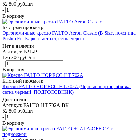
52 800
руб.
/шт
-
+
В корзину
Быстрый просмотр
Эргономичные кресло FALTO Aeron Classic (B Size, поясница
PostureFit, Каркас металл, сетка чёрн.)
Нет в наличии
Артикул: B2L-P
136 300
руб.
/шт
-
+
В корзину
Быстрый просмотр
Кресло FALTO HOP ECO HT-702A (Чёрный каркас, обивка
сетка чёрный, ПОДГОЛОВНИК)
Достаточно
Артикул: FALTO-HT-702A-BK
52 800
руб.
/шт
-
+
В корзину
Быстрый просмотр