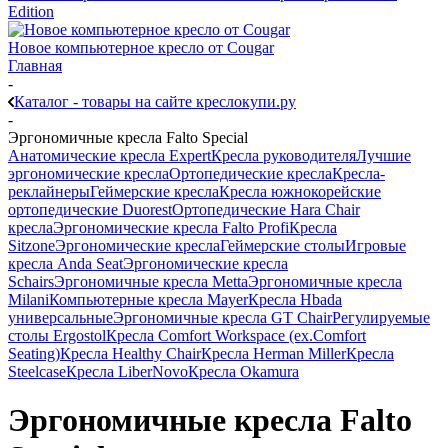
Edition
Новое компьютерное кресло от Cougar
Главная
-
Каталог - товары на сайте креслокупи.ру
-
Эргономичные кресла Falto Special
Анатомические кресла Expert
Кресла руководителя
Лучшие
эргономические кресла
Ортопедические кресла
Кресла-
реклайнеры
Геймерские кресла
Кресла южнокорейские
ортопедические Duorest
Ортопедические Hara Chair
кресла
Эргономические кресла Falto Profi
Кресла
Sitzone
Эргономические кресла
Геймерские столы
Игровые
кресла Anda Seat
Эргономические кресла
Schairs
Эргономичные кресла Metta
Эргономичные кресла
Milani
Компьютерные кресла Mayer
Кресла Hbada
универсальные
Эргономичные кресла GT Chair
Регулируемые
столы Ergostol
Кресла Comfort Workspace (ex.Comfort
Seating)
Кресла Healthy Chair
Кресла Herman Miller
Кресла
Steelcase
Кресла LiberNovo
Кресла Okamura
Эргономичные кресла Falto