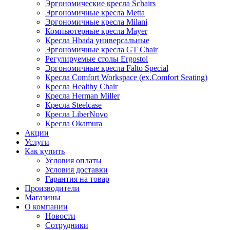
Эргономические кресла Schairs
Эргономичные кресла Metta
Эргономичные кресла Milani
Компьютерные кресла Mayer
Кресла Hbada универсальные
Эргономичные кресла GT Chair
Регулируемые столы Ergostol
Эргономичные кресла Falto Special
Кресла Comfort Workspace (ex.Comfort Seating)
Кресла Healthy Chair
Кресла Herman Miller
Кресла Steelcase
Кресла LiberNovo
Кресла Okamura
Акции
Услуги
Как купить
Условия оплаты
Условия доставки
Гарантия на товар
Производители
Магазины
О компании
Новости
Сотрудники