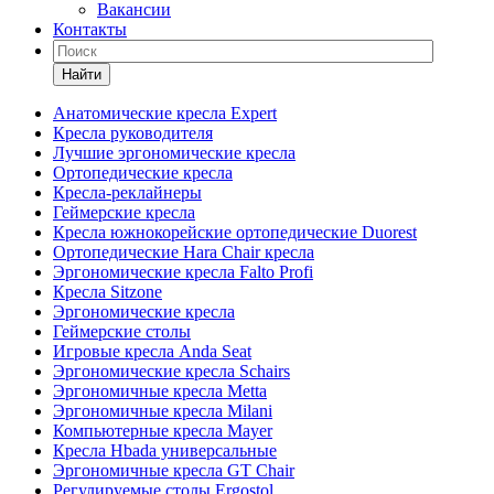
Вакансии
Контакты
Найти
Анатомические кресла Expert
Кресла руководителя
Лучшие эргономические кресла
Ортопедические кресла
Кресла-реклайнеры
Геймерские кресла
Кресла южнокорейские ортопедические Duorest
Ортопедические Hara Chair кресла
Эргономические кресла Falto Profi
Кресла Sitzone
Эргономические кресла
Геймерские столы
Игровые кресла Anda Seat
Эргономические кресла Schairs
Эргономичные кресла Metta
Эргономичные кресла Milani
Компьютерные кресла Mayer
Кресла Hbada универсальные
Эргономичные кресла GT Chair
Регулируемые столы Ergostol