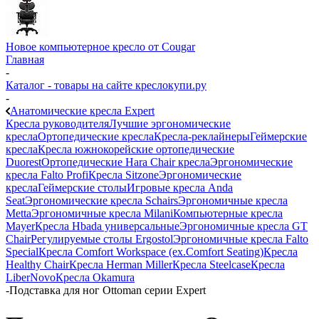
Новое компьютерное кресло от Cougar
Главная
-
Каталог - товары на сайте креслокупи.ру
-
Анатомические кресла Expert
Кресла руководителя
Лучшие эргономические
кресла
Ортопедические кресла
Кресла-реклайнеры
Геймерские
кресла
Кресла южнокорейские ортопедические
Duorest
Ортопедические Hara Chair кресла
Эргономические
кресла Falto Profi
Кресла Sitzone
Эргономические
кресла
Геймерские столы
Игровые кресла Anda
Seat
Эргономические кресла Schairs
Эргономичные кресла
Metta
Эргономичные кресла Milani
Компьютерные кресла
Mayer
Кресла Hbada универсальные
Эргономичные кресла GT
Chair
Регулируемые столы Ergostol
Эргономичные кресла Falto
Special
Кресла Comfort Workspace (ex.Comfort Seating)
Кресла
Healthy Chair
Кресла Herman Miller
Кресла Steelcase
Кресла
LiberNovo
Кресла Okamura
-
Подставка для ног Ottoman серии Expert