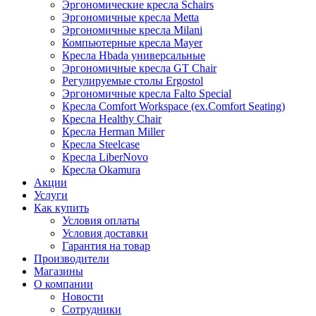
Эргономические кресла Schairs
Эргономичные кресла Metta
Эргономичные кресла Milani
Компьютерные кресла Mayer
Кресла Hbada универсальные
Эргономичные кресла GT Chair
Регулируемые столы Ergostol
Эргономичные кресла Falto Special
Кресла Comfort Workspace (ex.Comfort Seating)
Кресла Healthy Chair
Кресла Herman Miller
Кресла Steelcase
Кресла LiberNovo
Кресла Okamura
Акции
Услуги
Как купить
Условия оплаты
Условия доставки
Гарантия на товар
Производители
Магазины
О компании
Новости
Сотрудники