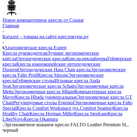
Новое компьютерное кресло от Cougar
Главная
-
Каталог - товары на сайте креслокупи.ру
-
Анатомические кресла Expert
Кресла руководителя
Лучшие эргономические
кресла
Ортопедические кресла
Кресла-реклайнеры
Геймерские
кресла
Кресла южнокорейские ортопедические
Duorest
Ортопедические Hara Chair кресла
Эргономические
кресла Falto Profi
Кресла Sitzone
Эргономические
кресла
Геймерские столы
Игровые кресла Anda
Seat
Эргономические кресла Schairs
Эргономичные кресла
Metta
Эргономичные кресла Milani
Компьютерные кресла
Mayer
Кресла Hbada универсальные
Эргономичные кресла GT
Chair
Регулируемые столы Ergostol
Эргономичные кресла Falto
Special
Кресла Comfort Workspace (ex.Comfort Seating)
Кресла
Healthy Chair
Кресла Herman Miller
Кресла Steelcase
Кресла
LiberNovo
Кресла Okamura
-
Эргономичное кожаное кресло FALTO Leather Premium SL,
черный