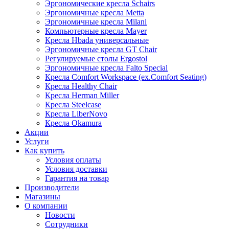
Эргономические кресла Schairs
Эргономичные кресла Metta
Эргономичные кресла Milani
Компьютерные кресла Mayer
Кресла Hbada универсальные
Эргономичные кресла GT Chair
Регулируемые столы Ergostol
Эргономичные кресла Falto Special
Кресла Comfort Workspace (ex.Comfort Seating)
Кресла Healthy Chair
Кресла Herman Miller
Кресла Steelcase
Кресла LiberNovo
Кресла Okamura
Акции
Услуги
Как купить
Условия оплаты
Условия доставки
Гарантия на товар
Производители
Магазины
О компании
Новости
Сотрудники