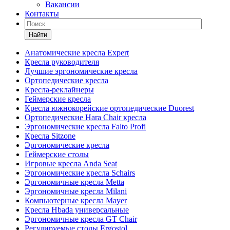
Вакансии
Контакты
Найти
Анатомические кресла Expert
Кресла руководителя
Лучшие эргономические кресла
Ортопедические кресла
Кресла-реклайнеры
Геймерские кресла
Кресла южнокорейские ортопедические Duorest
Ортопедические Hara Chair кресла
Эргономические кресла Falto Profi
Кресла Sitzone
Эргономические кресла
Геймерские столы
Игровые кресла Anda Seat
Эргономические кресла Schairs
Эргономичные кресла Metta
Эргономичные кресла Milani
Компьютерные кресла Mayer
Кресла Hbada универсальные
Эргономичные кресла GT Chair
Регулируемые столы Ergostol