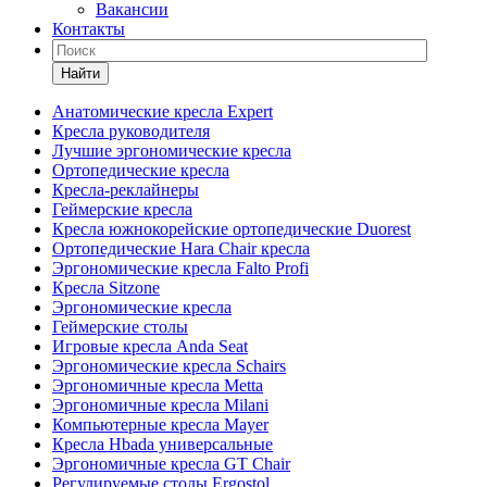
Вакансии
Контакты
Найти
Анатомические кресла Expert
Кресла руководителя
Лучшие эргономические кресла
Ортопедические кресла
Кресла-реклайнеры
Геймерские кресла
Кресла южнокорейские ортопедические Duorest
Ортопедические Hara Chair кресла
Эргономические кресла Falto Profi
Кресла Sitzone
Эргономические кресла
Геймерские столы
Игровые кресла Anda Seat
Эргономические кресла Schairs
Эргономичные кресла Metta
Эргономичные кресла Milani
Компьютерные кресла Mayer
Кресла Hbada универсальные
Эргономичные кресла GT Chair
Регулируемые столы Ergostol