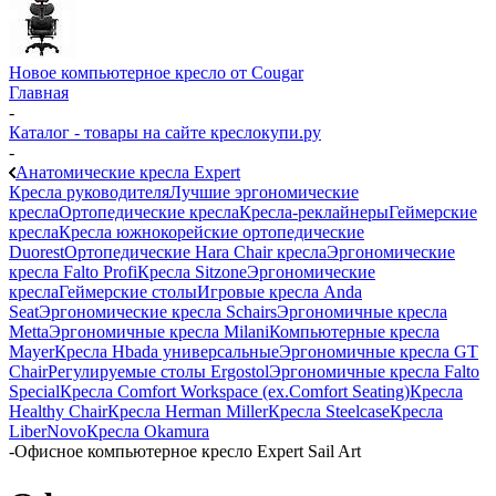
Новое компьютерное кресло от Cougar
Главная
-
Каталог - товары на сайте креслокупи.ру
-
Анатомические кресла Expert
Кресла руководителя
Лучшие эргономические
кресла
Ортопедические кресла
Кресла-реклайнеры
Геймерские
кресла
Кресла южнокорейские ортопедические
Duorest
Ортопедические Hara Chair кресла
Эргономические
кресла Falto Profi
Кресла Sitzone
Эргономические
кресла
Геймерские столы
Игровые кресла Anda
Seat
Эргономические кресла Schairs
Эргономичные кресла
Metta
Эргономичные кресла Milani
Компьютерные кресла
Mayer
Кресла Hbada универсальные
Эргономичные кресла GT
Chair
Регулируемые столы Ergostol
Эргономичные кресла Falto
Special
Кресла Comfort Workspace (ex.Comfort Seating)
Кресла
Healthy Chair
Кресла Herman Miller
Кресла Steelcase
Кресла
LiberNovo
Кресла Okamura
-
Офисное компьютерное кресло Expert Sail Art