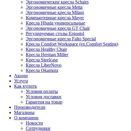
Эргономические кресла Schairs
Эргономичные кресла Metta
Эргономичные кресла Milani
Компьютерные кресла Mayer
Кресла Hbada универсальные
Эргономичные кресла GT Chair
Регулируемые столы Ergostol
Эргономичные кресла Falto Special
Кресла Comfort Workspace (ex.Comfort Seating)
Кресла Healthy Chair
Кресла Herman Miller
Кресла Steelcase
Кресла LiberNovo
Кресла Okamura
Акции
Услуги
Как купить
Условия оплаты
Условия доставки
Гарантия на товар
Производители
Магазины
О компании
Новости
Сотрудники