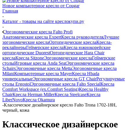
Новое компьютерное кресло от Cougar
Главная
-
Каталог - товары на сайте креслокупи.ру
-
Эргономические кресла Falto Profi
Анатомические кресла Expert
Кресла руководителя
Лучшие
эргономические кресла
Ортопедические кресла
Кресла-
реклайнеры
Геймерские кресла
Кресла южнокорейские
ортопедические Duorest
Ортопедические Hara Chair
кресла
Кресла Sitzone
Эргономические кресла
Геймерские
столы
Игровые кресла Anda Seat
Эргономические кресла
Schairs
Эргономичные кресла Metta
Эргономичные кресла
Milani
Компьютерные кресла Mayer
Кресла Hbada
универсальные
Эргономичные кресла GT Chair
Регулируемые
столы Ergostol
Эргономичные кресла Falto Special
Кресла
Comfort Workspace (ex.Comfort Seating)
Кресла Healthy
Chair
Кресла Herman Miller
Кресла Steelcase
Кресла
LiberNovo
Кресла Okamura
-
Классическое дизайнерское кресло Falto Trona 1702-18H,
черный, кожа
Классическое дизайнерское