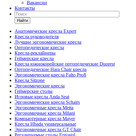
Вакансии
Контакты
Найти
Анатомические кресла Expert
Кресла руководителя
Лучшие эргономические кресла
Ортопедические кресла
Кресла-реклайнеры
Геймерские кресла
Кресла южнокорейские ортопедические Duorest
Ортопедические Hara Chair кресла
Эргономические кресла Falto Profi
Кресла Sitzone
Эргономические кресла
Геймерские столы
Игровые кресла Anda Seat
Эргономические кресла Schairs
Эргономичные кресла Metta
Эргономичные кресла Milani
Компьютерные кресла Mayer
Кресла Hbada универсальные
Эргономичные кресла GT Chair
Регулируемые столы Ergostol