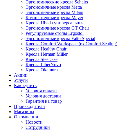
Эргономические кресла Schairs
Эргономичные кресла Metta
Эргономичные кресла Milani
Компьютерные кресла Mayer
Кресла Hbada универсальные
Эргономичные кресла GT Chair
Регулируемые столы Ergostol
Эргономичные кресла Falto Special
Кресла Comfort Workspace (ex.Comfort Seating)
Кресла Healthy Chair
Кресла Herman Miller
Кресла Steelcase
Кресла LiberNovo
Кресла Okamura
Акции
Услуги
Как купить
Условия оплаты
Условия доставки
Гарантия на товар
Производители
Магазины
О компании
Новости
Сотрудники