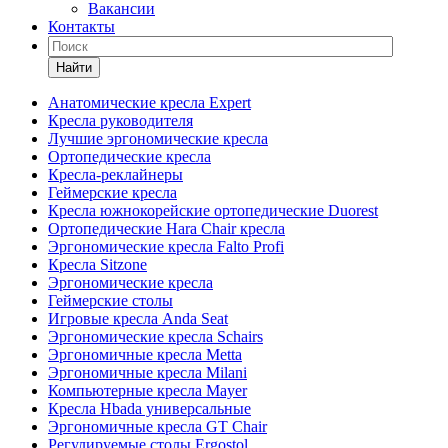
Вакансии
Контакты
Найти
Анатомические кресла Expert
Кресла руководителя
Лучшие эргономические кресла
Ортопедические кресла
Кресла-реклайнеры
Геймерские кресла
Кресла южнокорейские ортопедические Duorest
Ортопедические Hara Chair кресла
Эргономические кресла Falto Profi
Кресла Sitzone
Эргономические кресла
Геймерские столы
Игровые кресла Anda Seat
Эргономические кресла Schairs
Эргономичные кресла Metta
Эргономичные кресла Milani
Компьютерные кресла Mayer
Кресла Hbada универсальные
Эргономичные кресла GT Chair
Регулируемые столы Ergostol