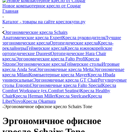
Новое компьютерное кресло от Cougar
Главная
-
Каталог - товары на сайте креслокупи.ру
-
Эргономические кресла Schairs
Анатомические кресла Expert
Кресла руководителя
Лучшие
эргономические кресла
Ортопедические кресла
Кресла-
реклайнеры
Геймерские кресла
Кресла южнокорейские
ортопедические Duorest
Ортопедические Hara Chair
кресла
Эргономические кресла Falto Profi
Кресла
Sitzone
Эргономические кресла
Геймерские столы
Игровые
кресла Anda Seat
Эргономичные кресла Metta
Эргономичные
кресла Milani
Компьютерные кресла Mayer
Кресла Hbada
универсальные
Эргономичные кресла GT Chair
Регулируемые
столы Ergostol
Эргономичные кресла Falto Special
Кресла
Comfort Workspace (ex.Comfort Seating)
Кресла Healthy
Chair
Кресла Herman Miller
Кресла Steelcase
Кресла
LiberNovo
Кресла Okamura
-
Эргономичное офисное кресло Schairs Tone
Эргономичное офисное
кресло Schairs Tone