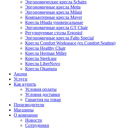
Эргономические кресла Schairs
Эргономичные кресла Metta
Эргономичные кресла Milani
Компьютерные кресла Mayer
Кресла Hbada универсальные
Эргономичные кресла GT Chair
Регулируемые столы Ergostol
Эргономичные кресла Falto Special
Кресла Comfort Workspace (ex.Comfort Seating)
Кресла Healthy Chair
Кресла Herman Miller
Кресла Steelcase
Кресла LiberNovo
Кресла Okamura
Акции
Услуги
Как купить
Условия оплаты
Условия доставки
Гарантия на товар
Производители
Магазины
О компании
Новости
Сотрудники