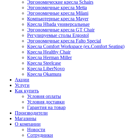
Эргономические кресла Schairs
Эргономичные кресла Metta
Эргономичные кресла Milani
Компьютерные кресла Mayer
Кресла Hbada универсальные
Эргономичные кресла GT Chair
Регулируемые столы Ergostol
Эргономичные кресла Falto Special
Кресла Comfort Workspace (ex.Comfort Seating)
Кресла Healthy Chair
Кресла Herman Miller
Кресла Steelcase
Кресла LiberNovo
Кресла Okamura
Акции
Услуги
Как купить
Условия оплаты
Условия доставки
Гарантия на товар
Производители
Магазины
О компании
Новости
Сотрудники