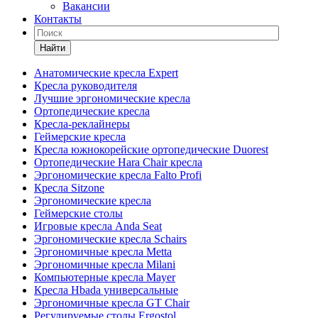
Вакансии
Контакты
Найти
Анатомические кресла Expert
Кресла руководителя
Лучшие эргономические кресла
Ортопедические кресла
Кресла-реклайнеры
Геймерские кресла
Кресла южнокорейские ортопедические Duorest
Ортопедические Hara Chair кресла
Эргономические кресла Falto Profi
Кресла Sitzone
Эргономические кресла
Геймерские столы
Игровые кресла Anda Seat
Эргономические кресла Schairs
Эргономичные кресла Metta
Эргономичные кресла Milani
Компьютерные кресла Mayer
Кресла Hbada универсальные
Эргономичные кресла GT Chair
Регулируемые столы Ergostol