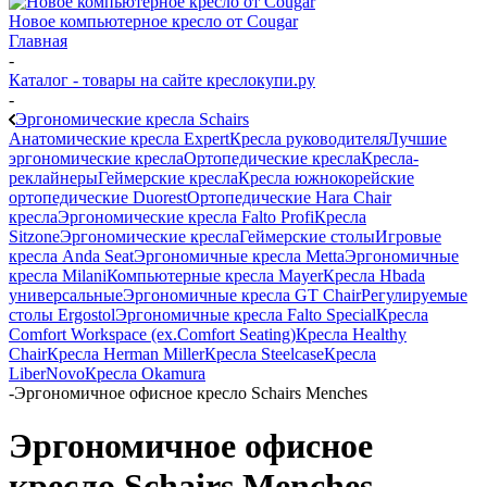
Новое компьютерное кресло от Cougar
Главная
-
Каталог - товары на сайте креслокупи.ру
-
Эргономические кресла Schairs
Анатомические кресла Expert
Кресла руководителя
Лучшие
эргономические кресла
Ортопедические кресла
Кресла-
реклайнеры
Геймерские кресла
Кресла южнокорейские
ортопедические Duorest
Ортопедические Hara Chair
кресла
Эргономические кресла Falto Profi
Кресла
Sitzone
Эргономические кресла
Геймерские столы
Игровые
кресла Anda Seat
Эргономичные кресла Metta
Эргономичные
кресла Milani
Компьютерные кресла Mayer
Кресла Hbada
универсальные
Эргономичные кресла GT Chair
Регулируемые
столы Ergostol
Эргономичные кресла Falto Special
Кресла
Comfort Workspace (ex.Comfort Seating)
Кресла Healthy
Chair
Кресла Herman Miller
Кресла Steelcase
Кресла
LiberNovo
Кресла Okamura
-
Эргономичное офисное кресло Schairs Menches
Эргономичное офисное
кресло Schairs Menches