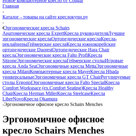
Новое компьютерное кресло от Cougar
Главная
-
Каталог - товары на сайте креслокупи.ру
-
Эргономические кресла Schairs
Анатомические кресла Expert
Кресла руководителя
Лучшие
эргономические кресла
Ортопедические кресла
Кресла-
реклайнеры
Геймерские кресла
Кресла южнокорейские
ортопедические Duorest
Ортопедические Hara Chair
кресла
Эргономические кресла Falto Profi
Кресла
Sitzone
Эргономические кресла
Геймерские столы
Игровые
кресла Anda Seat
Эргономичные кресла Metta
Эргономичные
кресла Milani
Компьютерные кресла Mayer
Кресла Hbada
универсальные
Эргономичные кресла GT Chair
Регулируемые
столы Ergostol
Эргономичные кресла Falto Special
Кресла
Comfort Workspace (ex.Comfort Seating)
Кресла Healthy
Chair
Кресла Herman Miller
Кресла Steelcase
Кресла
LiberNovo
Кресла Okamura
-
Эргономичное офисное кресло Schairs Menches
Эргономичное офисное
кресло Schairs Menches