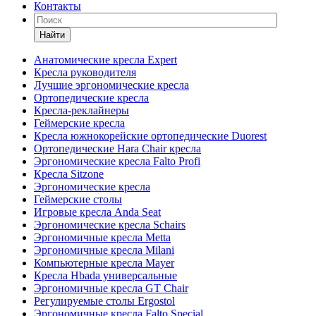
Контакты
Найти
Анатомические кресла Expert
Кресла руководителя
Лучшие эргономические кресла
Ортопедические кресла
Кресла-реклайнеры
Геймерские кресла
Кресла южнокорейские ортопедические Duorest
Ортопедические Hara Chair кресла
Эргономические кресла Falto Profi
Кресла Sitzone
Эргономические кресла
Геймерские столы
Игровые кресла Anda Seat
Эргономические кресла Schairs
Эргономичные кресла Metta
Эргономичные кресла Milani
Компьютерные кресла Mayer
Кресла Hbada универсальные
Эргономичные кресла GT Chair
Регулируемые столы Ergostol
Эргономичные кресла Falto Special