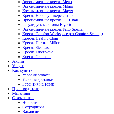
Эргономичные кресла Metta
Эргономичные кресла Milani
Компьютерные кресла Mayer
Кресла Hbada универсальные
Эргономичные кресла GT Chair
Регулируемые столы Ergostol
Эргономичные кресла Falto Special
Кресла Comfort Workspace (ex.Comfort Seating)
Кресла Healthy Chair
Кресла Herman Miller
Кресла Steelcase
Кресла LiberNovo
Кресла Okamura
Акции
Услуги
Как купить
Условия оплаты
Условия доставки
Гарантия на товар
Производители
Магазины
О компании
Новости
Сотрудники
Вакансии