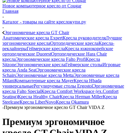
Новое компьютерное кресло от Cougar
Главная
-
Каталог - товары на сайте креслокупи.ру
-
Эргономичные кресла GT Chair
Анатомические кресла Expert
Кресла руководителя
Лучшие
эргономические кресла
Ортопедические кресла
Кресла-
реклайнеры
Геймерские кресла
Кресла южнокорейские
ортопедические Duorest
Ортопедические Hara Chair
кресла
Эргономические кресла Falto Profi
Кресла
Sitzone
Эргономические кресла
Геймерские столы
Игровые
кресла Anda Seat
Эргономические кресла
Schairs
Эргономичные кресла Metta
Эргономичные кресла
Milani
Компьютерные кресла Mayer
Кресла Hbada
универсальные
Регулируемые столы Ergostol
Эргономичные
кресла Falto Special
Кресла Comfort Workspace (ex.Comfort
Seating)
Кресла Healthy Chair
Кресла Herman Miller
Кресла
Steelcase
Кресла LiberNovo
Кресла Okamura
-
Премиум эргономичное кресло GT Chair VIDA Z
Премиум эргономичное
кресло GT Chair VIDA Z