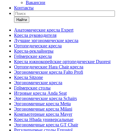
Вакансии
Контакты
Найти
Анатомические кресла Expert
Кресла руководителя
Лучшие эргономические кресла
Ортопедические кресла
Кресла-реклайнеры
Геймерские кресла
Кресла южнокорейские ортопедические Duorest
Ортопедические Hara Chair кресла
Эргономические кресла Falto Profi
Кресла Sitzone
Эргономические кресла
Геймерские столы
Игровые кресла Anda Seat
Эргономические кресла Schairs
Эргономичные кресла Metta
Эргономичные кресла Milani
Компьютерные кресла Mayer
Кресла Hbada универсальные
Эргономичные кресла GT Chair
Регулируемые столы Ergostol