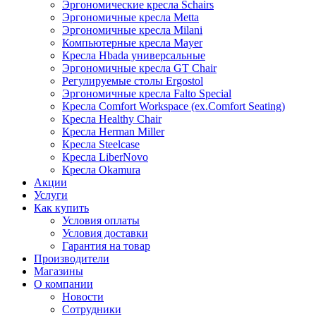
Эргономические кресла Schairs
Эргономичные кресла Metta
Эргономичные кресла Milani
Компьютерные кресла Mayer
Кресла Hbada универсальные
Эргономичные кресла GT Chair
Регулируемые столы Ergostol
Эргономичные кресла Falto Special
Кресла Comfort Workspace (ex.Comfort Seating)
Кресла Healthy Chair
Кресла Herman Miller
Кресла Steelcase
Кресла LiberNovo
Кресла Okamura
Акции
Услуги
Как купить
Условия оплаты
Условия доставки
Гарантия на товар
Производители
Магазины
О компании
Новости
Сотрудники