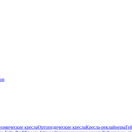
номические кресла
Ортопедические кресла
Кресла-реклайнеры
Ге