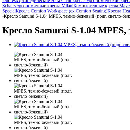
Duorest
Ортопедические Hara Chair кресла
Эргономические кресла
Schairs
Эргономичные кресла Milani
Компьютерные кресла Maye
Special
Кресла Comfort Workspace (ex.Comfort Seating)
Кресла Heal
-
Кресло Samurai S-1.04 MPES, темно-бежевый (подг. светло-бе
Кресло Samurai S-1.04 MPES, 