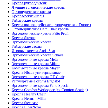
Кресла руководителя
Лучшие эргономические кресла
Ортопедические кресла
Кресла-реклайнеры
Геймерские кресла
Кресла южнокорейские ортопедические Duorest
Ортопедические Hara Chair кресла
Эргономические кресла Falto Profi
Кресла Sitzone
Эргономические кресла
Геймерские столы
Игровые кресла Anda Seat
Эргономические кресла Schairs
Эргономичные кресла Metta
Эргономичные кресла Milani
Компьютерные кресла Mayer
Кресла Hbada универсальные
Эргономичные кресла GT Chair
Регулируемые столы Ergostol
Эргономичные кресла Falto Special
Кресла Comfort Workspace (ex.Comfort Seating)
Кресла Healthy Chair
Кресла Herman Miller
Кресла Steelcase
Кресла LiberNovo