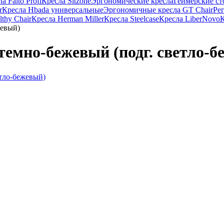
 Falto Profi
Кресла Sitzone
Эргономические кресла
Геймерские с
r
Кресла Hbada универсальные
Эргономичные кресла GT Chair
Ре
thy Chair
Кресла Herman Miller
Кресла Steelcase
Кресла LiberNovo
К
жевый)
темно-бежевый (подг. светло-б