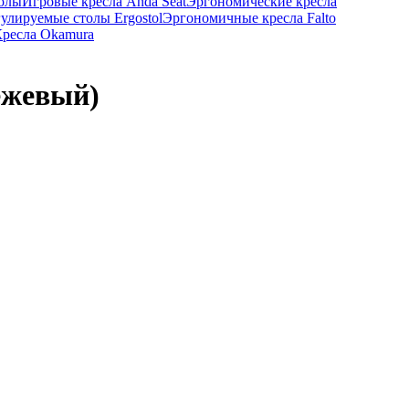
толы
Игровые кресла Anda Seat
Эргономические кресла
гулируемые столы Ergostol
Эргономичные кресла Falto
ресла Okamura
ежевый)