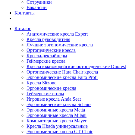
Сотрудники
Вакансии
Контакты
Каталог
Анатомические кресла Expert
Кресла руководителя
Лучшие эргономические кресла
Ортопедические кресла
Кресла-реклайнеры
Геймерские кресла
Кресла южнокорейские ортопедические Duorest
Ортопедические Hara Chair кресла
Эргономические кресла Falto Profi
Кресла Sitzone
Эргономические кресла
Геймерские столы
Игровые кресла Anda Seat
Эргономические кресла Schairs
Эргономичные кресла Metta
Эргономичные кресла Milani
Компьютерные кресла Mayer
Кресла Hbada универсальные
Эргономичные кресла GT Chair