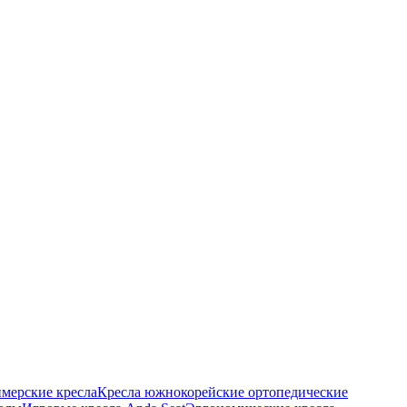
ймерские кресла
Кресла южнокорейские ортопедические