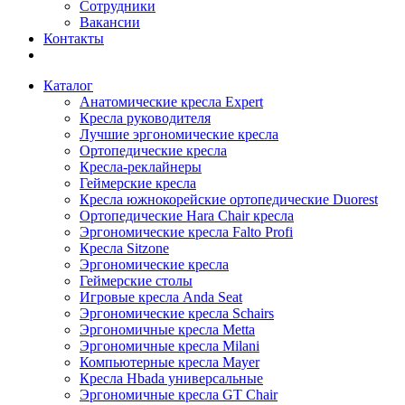
Сотрудники
Вакансии
Контакты
Каталог
Анатомические кресла Expert
Кресла руководителя
Лучшие эргономические кресла
Ортопедические кресла
Кресла-реклайнеры
Геймерские кресла
Кресла южнокорейские ортопедические Duorest
Ортопедические Hara Chair кресла
Эргономические кресла Falto Profi
Кресла Sitzone
Эргономические кресла
Геймерские столы
Игровые кресла Anda Seat
Эргономические кресла Schairs
Эргономичные кресла Metta
Эргономичные кресла Milani
Компьютерные кресла Mayer
Кресла Hbada универсальные
Эргономичные кресла GT Chair