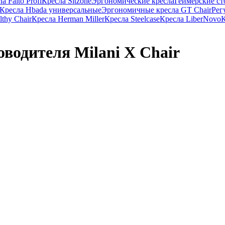
 Falto Profi
Кресла Sitzone
Эргономические кресла
Геймерские с
Кресла Hbada универсальные
Эргономичные кресла GT Chair
Рег
thy Chair
Кресла Herman Miller
Кресла Steelcase
Кресла LiberNovo
К
водителя Milani X Chair