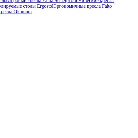
толы
Игровые кресла Anda Seat
Эргономические кресла
улируемые столы Ergostol
Эргономичные кресла Falto
ресла Okamura