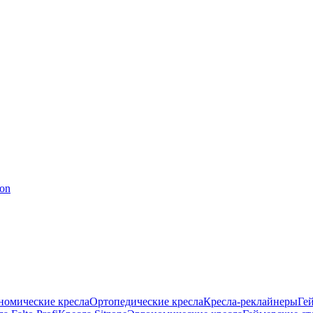
номические кресла
Ортопедические кресла
Кресла-реклайнеры
Ге