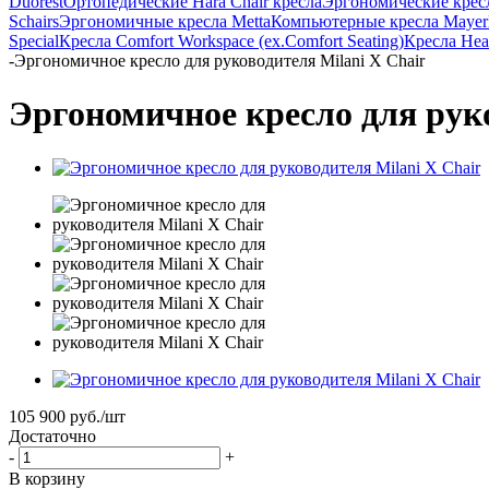
Duorest
Ортопедические Hara Chair кресла
Эргономические кресла
Schairs
Эргономичные кресла Metta
Компьютерные кресла Mayer
Special
Кресла Comfort Workspace (ex.Comfort Seating)
Кресла Heal
-
Эргономичное кресло для руководителя Milani X Chair
Эргономичное кресло для руко
105 900
руб.
/шт
Достаточно
-
+
В корзину