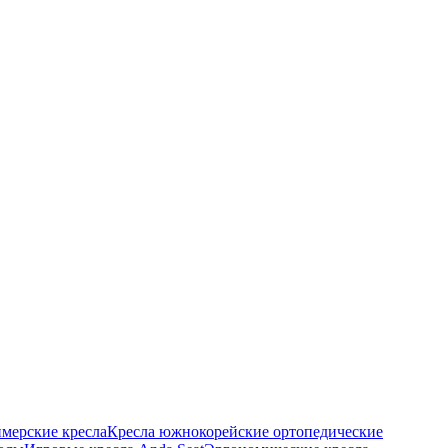
ймерские кресла
Кресла южнокорейские ортопедические