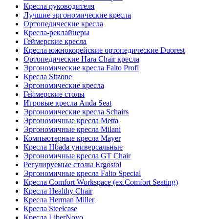
Кресла руководителя
Лучшие эргономические кресла
Ортопедические кресла
Кресла-реклайнеры
Геймерские кресла
Кресла южнокорейские ортопедические Duorest
Ортопедические Hara Chair кресла
Эргономические кресла Falto Profi
Кресла Sitzone
Эргономические кресла
Геймерские столы
Игровые кресла Anda Seat
Эргономические кресла Schairs
Эргономичные кресла Metta
Эргономичные кресла Milani
Компьютерные кресла Mayer
Кресла Hbada универсальные
Эргономичные кресла GT Chair
Регулируемые столы Ergostol
Эргономичные кресла Falto Special
Кресла Comfort Workspace (ex.Comfort Seating)
Кресла Healthy Chair
Кресла Herman Miller
Кресла Steelcase
Кресла LiberNovo