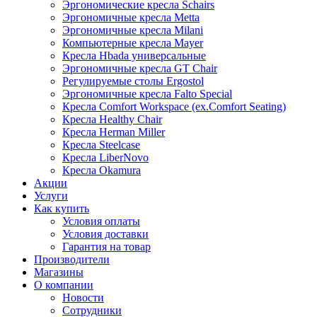
Эргономические кресла Schairs
Эргономичные кресла Metta
Эргономичные кресла Milani
Компьютерные кресла Mayer
Кресла Hbada универсальные
Эргономичные кресла GT Chair
Регулируемые столы Ergostol
Эргономичные кресла Falto Special
Кресла Comfort Workspace (ex.Comfort Seating)
Кресла Healthy Chair
Кресла Herman Miller
Кресла Steelcase
Кресла LiberNovo
Кресла Okamura
Акции
Услуги
Как купить
Условия оплаты
Условия доставки
Гарантия на товар
Производители
Магазины
О компании
Новости
Сотрудники