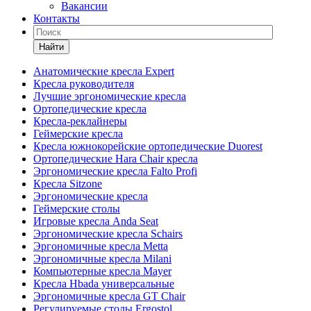
Вакансии
Контакты
Найти
Анатомические кресла Expert
Кресла руководителя
Лучшие эргономические кресла
Ортопедические кресла
Кресла-реклайнеры
Геймерские кресла
Кресла южнокорейские ортопедические Duorest
Ортопедические Hara Chair кресла
Эргономические кресла Falto Profi
Кресла Sitzone
Эргономические кресла
Геймерские столы
Игровые кресла Anda Seat
Эргономические кресла Schairs
Эргономичные кресла Metta
Эргономичные кресла Milani
Компьютерные кресла Mayer
Кресла Hbada универсальные
Эргономичные кресла GT Chair
Регулируемые столы Ergostol