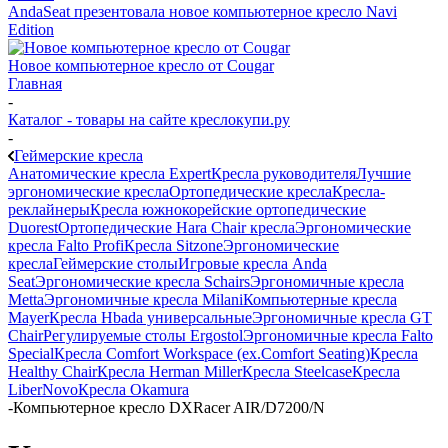
AndaSeat презентовала новое компьютерное кресло Navi
Edition
Новое компьютерное кресло от Cougar
Главная
-
Каталог - товары на сайте креслокупи.ру
-
Геймерские кресла
Анатомические кресла Expert
Кресла руководителя
Лучшие
эргономические кресла
Ортопедические кресла
Кресла-
реклайнеры
Кресла южнокорейские ортопедические
Duorest
Ортопедические Hara Chair кресла
Эргономические
кресла Falto Profi
Кресла Sitzone
Эргономические
кресла
Геймерские столы
Игровые кресла Anda
Seat
Эргономические кресла Schairs
Эргономичные кресла
Metta
Эргономичные кресла Milani
Компьютерные кресла
Mayer
Кресла Hbada универсальные
Эргономичные кресла GT
Chair
Регулируемые столы Ergostol
Эргономичные кресла Falto
Special
Кресла Comfort Workspace (ex.Comfort Seating)
Кресла
Healthy Chair
Кресла Herman Miller
Кресла Steelcase
Кресла
LiberNovo
Кресла Okamura
-
Компьютерное кресло DXRacer AIR/D7200/N