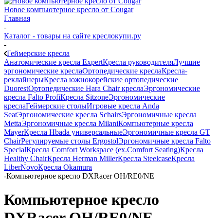
Новое компьютерное кресло от Cougar
Главная
-
Каталог - товары на сайте креслокупи.ру
-
Геймерские кресла
Анатомические кресла Expert
Кресла руководителя
Лучшие
эргономические кресла
Ортопедические кресла
Кресла-
реклайнеры
Кресла южнокорейские ортопедические
Duorest
Ортопедические Hara Chair кресла
Эргономические
кресла Falto Profi
Кресла Sitzone
Эргономические
кресла
Геймерские столы
Игровые кресла Anda
Seat
Эргономические кресла Schairs
Эргономичные кресла
Metta
Эргономичные кресла Milani
Компьютерные кресла
Mayer
Кресла Hbada универсальные
Эргономичные кресла GT
Chair
Регулируемые столы Ergostol
Эргономичные кресла Falto
Special
Кресла Comfort Workspace (ex.Comfort Seating)
Кресла
Healthy Chair
Кресла Herman Miller
Кресла Steelcase
Кресла
LiberNovo
Кресла Okamura
-
Компьютерное кресло DXRacer OH/RE0/NE
Компьютерное кресло
DXRacer OH/RE0/NE