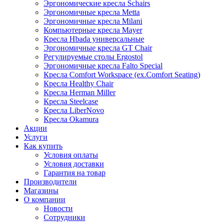
Эргономические кресла Schairs
Эргономичные кресла Metta
Эргономичные кресла Milani
Компьютерные кресла Mayer
Кресла Hbada универсальные
Эргономичные кресла GT Chair
Регулируемые столы Ergostol
Эргономичные кресла Falto Special
Кресла Comfort Workspace (ex.Comfort Seating)
Кресла Healthy Chair
Кресла Herman Miller
Кресла Steelcase
Кресла LiberNovo
Кресла Okamura
Акции
Услуги
Как купить
Условия оплаты
Условия доставки
Гарантия на товар
Производители
Магазины
О компании
Новости
Сотрудники