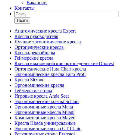
Вакансии
Контакты
Найти
Анатомические кресла Expert
Кресла руководителя
Лучшие эргономические кресла
Ортопедические кресла
Кресла-реклайнеры
Геймерские кресла
Кресла южнокорейские ортопедические Duorest
Ортопедические Hara Chair кресла
Эргономические кресла Falto Profi
Кресла Sitzone
Эргономические кресла
Геймерские столы
Игровые кресла Anda Seat
Эргономические кресла Schairs
Эргономичные кресла Metta
Эргономичные кресла Milani
Компьютерные кресла Mayer
Кресла Hbada универсальные
Эргономичные кресла GT Chair
Регулируемые столы Ergostol