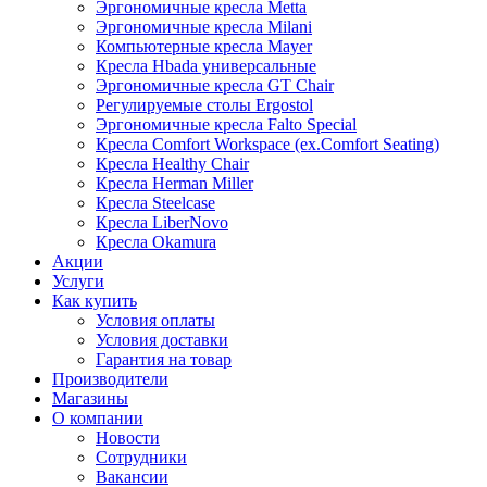
Эргономичные кресла Metta
Эргономичные кресла Milani
Компьютерные кресла Mayer
Кресла Hbada универсальные
Эргономичные кресла GT Chair
Регулируемые столы Ergostol
Эргономичные кресла Falto Special
Кресла Comfort Workspace (ex.Comfort Seating)
Кресла Healthy Chair
Кресла Herman Miller
Кресла Steelcase
Кресла LiberNovo
Кресла Okamura
Акции
Услуги
Как купить
Условия оплаты
Условия доставки
Гарантия на товар
Производители
Магазины
О компании
Новости
Сотрудники
Вакансии