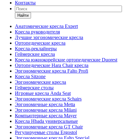
Контакты
Найти
Анатомические кресла Expert
Кресла руководителя
Лучшие эргономические кресла
Ортопедические кресла
Кресла-реклайнеры
Геймерские кресла
Кресла южнокорейские ортопедические Duorest
Ортопедические Hara Chair кресла
Эргономические кресла Falto Profi
Кресла Sitzone
Эргономические кресла
Геймерские столы
Игровые кресла Anda Seat
Эргономические кресла Schairs
Эргономичные кресла Metta
Эргономичные кресла Milani
Компьютерные кресла Mayer
Кресла Hbada универсальные
Эргономичные кресла GT Chair
Регулируемые столы Ergostol
Эргономичные кресла Falto Special