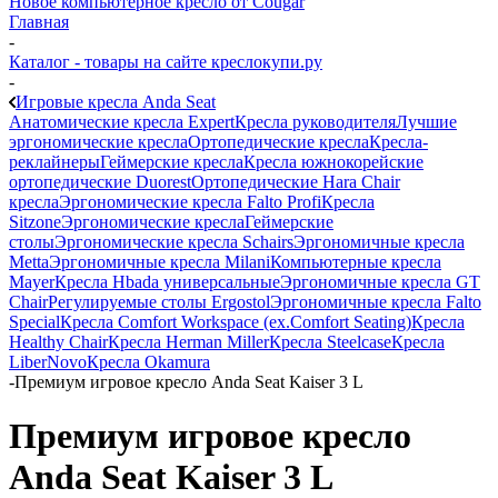
Новое компьютерное кресло от Cougar
Главная
-
Каталог - товары на сайте креслокупи.ру
-
Игровые кресла Anda Seat
Анатомические кресла Expert
Кресла руководителя
Лучшие
эргономические кресла
Ортопедические кресла
Кресла-
реклайнеры
Геймерские кресла
Кресла южнокорейские
ортопедические Duorest
Ортопедические Hara Chair
кресла
Эргономические кресла Falto Profi
Кресла
Sitzone
Эргономические кресла
Геймерские
столы
Эргономические кресла Schairs
Эргономичные кресла
Metta
Эргономичные кресла Milani
Компьютерные кресла
Mayer
Кресла Hbada универсальные
Эргономичные кресла GT
Chair
Регулируемые столы Ergostol
Эргономичные кресла Falto
Special
Кресла Comfort Workspace (ex.Comfort Seating)
Кресла
Healthy Chair
Кресла Herman Miller
Кресла Steelcase
Кресла
LiberNovo
Кресла Okamura
-
Премиум игровое кресло Anda Seat Kaiser 3 L
Премиум игровое кресло
Anda Seat Kaiser 3 L