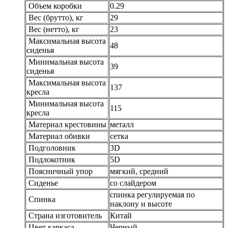
Объем коробки
0.29
Вес (брутто), кг
29
Вес (нетто), кг
23
Максимальная высота
48
сиденья
Минимальная высота
39
сиденья
Максимальная высота
137
кресла
Минимальная высота
115
кресла
Материал крестовины
металл
Материал обивки
сетка
Подголовник
3D
Подлокотник
5D
Поясничный упор
мягкий, средний
Сиденье
со слайдером
спинка регулируемая по
Спинка
наклону и высоте
Страна изготовитель
Китай
Цвет каркаса
Черный