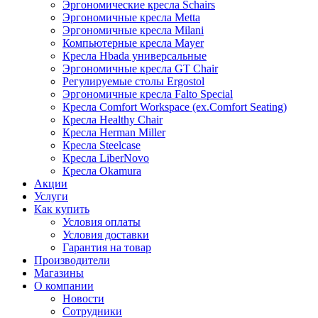
Эргономические кресла Schairs
Эргономичные кресла Metta
Эргономичные кресла Milani
Компьютерные кресла Mayer
Кресла Hbada универсальные
Эргономичные кресла GT Chair
Регулируемые столы Ergostol
Эргономичные кресла Falto Special
Кресла Comfort Workspace (ex.Comfort Seating)
Кресла Healthy Chair
Кресла Herman Miller
Кресла Steelcase
Кресла LiberNovo
Кресла Okamura
Акции
Услуги
Как купить
Условия оплаты
Условия доставки
Гарантия на товар
Производители
Магазины
О компании
Новости
Сотрудники