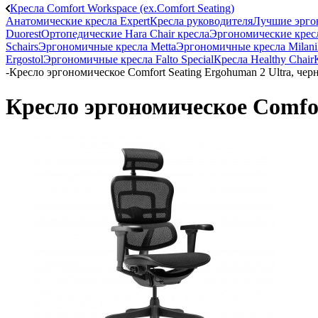
Кресла Comfort Workspace (ex.Comfort Seating)
Анатомические кресла Expert
Кресла руководителя
Лучшие эрго
Duorest
Ортопедические Hara Chair кресла
Эргономические кресла
Schairs
Эргономичные кресла Metta
Эргономичные кресла Milani
Ergostol
Эргономичные кресла Falto Special
Кресла Healthy Chair
-
Кресло эргономическое Comfort Seating Ergohuman 2 Ultra, че
Кресло эргономическое Comfor