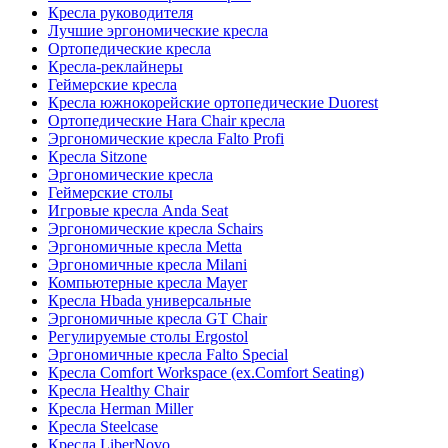
Кресла руководителя
Лучшие эргономические кресла
Ортопедические кресла
Кресла-реклайнеры
Геймерские кресла
Кресла южнокорейские ортопедические Duorest
Ортопедические Hara Chair кресла
Эргономические кресла Falto Profi
Кресла Sitzone
Эргономические кресла
Геймерские столы
Игровые кресла Anda Seat
Эргономические кресла Schairs
Эргономичные кресла Metta
Эргономичные кресла Milani
Компьютерные кресла Mayer
Кресла Hbada универсальные
Эргономичные кресла GT Chair
Регулируемые столы Ergostol
Эргономичные кресла Falto Special
Кресла Comfort Workspace (ex.Comfort Seating)
Кресла Healthy Chair
Кресла Herman Miller
Кресла Steelcase
Кресла LiberNovo