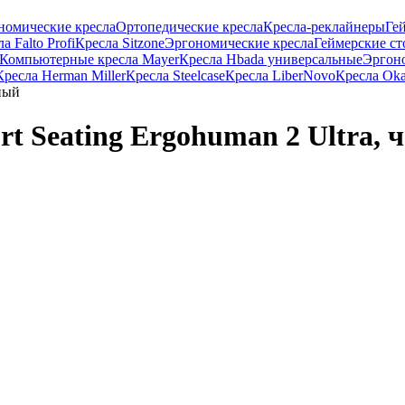
номические кресла
Ортопедические кресла
Кресла-реклайнеры
Ге
 Falto Profi
Кресла Sitzone
Эргономические кресла
Геймерские с
Компьютерные кресла Mayer
Кресла Hbada универсальные
Эргоно
Кресла Herman Miller
Кресла Steelcase
Кресла LiberNovo
Кресла Ok
рный
t Seating Ergohuman 2 Ultra, 