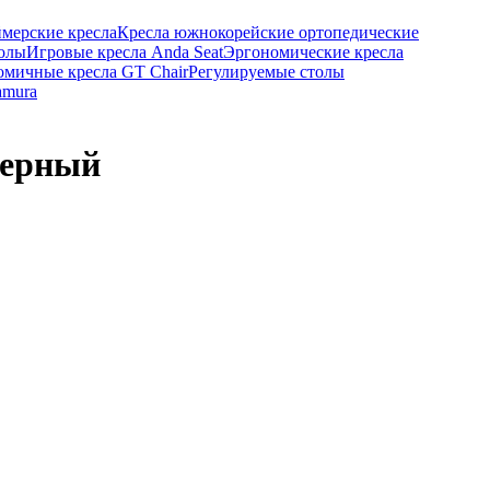
ймерские кресла
Кресла южнокорейские ортопедические
толы
Игровые кресла Anda Seat
Эргономические кресла
мичные кресла GT Chair
Регулируемые столы
amura
черный