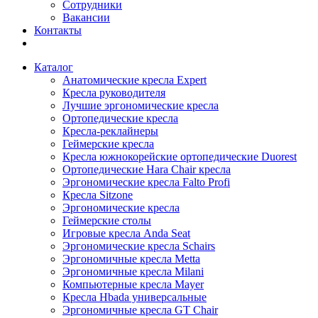
Сотрудники
Вакансии
Контакты
Каталог
Анатомические кресла Expert
Кресла руководителя
Лучшие эргономические кресла
Ортопедические кресла
Кресла-реклайнеры
Геймерские кресла
Кресла южнокорейские ортопедические Duorest
Ортопедические Hara Chair кресла
Эргономические кресла Falto Profi
Кресла Sitzone
Эргономические кресла
Геймерские столы
Игровые кресла Anda Seat
Эргономические кресла Schairs
Эргономичные кресла Metta
Эргономичные кресла Milani
Компьютерные кресла Mayer
Кресла Hbada универсальные
Эргономичные кресла GT Chair