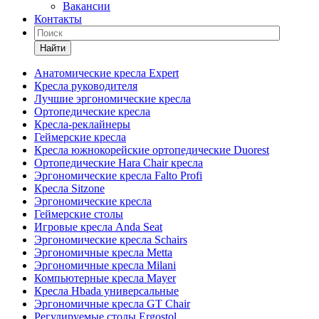
Вакансии
Контакты
Найти
Анатомические кресла Expert
Кресла руководителя
Лучшие эргономические кресла
Ортопедические кресла
Кресла-реклайнеры
Геймерские кресла
Кресла южнокорейские ортопедические Duorest
Ортопедические Hara Chair кресла
Эргономические кресла Falto Profi
Кресла Sitzone
Эргономические кресла
Геймерские столы
Игровые кресла Anda Seat
Эргономические кресла Schairs
Эргономичные кресла Metta
Эргономичные кресла Milani
Компьютерные кресла Mayer
Кресла Hbada универсальные
Эргономичные кресла GT Chair
Регулируемые столы Ergostol