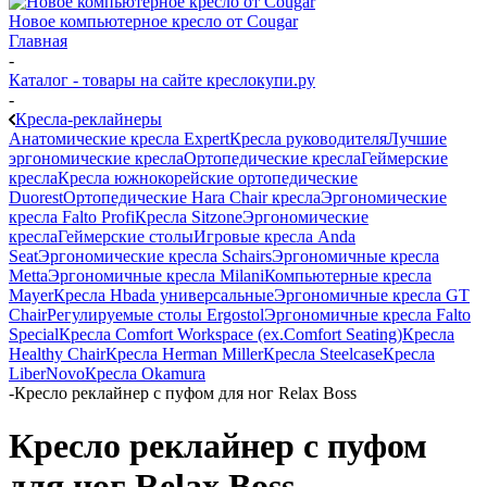
Новое компьютерное кресло от Cougar
Главная
-
Каталог - товары на сайте креслокупи.ру
-
Кресла-реклайнеры
Анатомические кресла Expert
Кресла руководителя
Лучшие
эргономические кресла
Ортопедические кресла
Геймерские
кресла
Кресла южнокорейские ортопедические
Duorest
Ортопедические Hara Chair кресла
Эргономические
кресла Falto Profi
Кресла Sitzone
Эргономические
кресла
Геймерские столы
Игровые кресла Anda
Seat
Эргономические кресла Schairs
Эргономичные кресла
Metta
Эргономичные кресла Milani
Компьютерные кресла
Mayer
Кресла Hbada универсальные
Эргономичные кресла GT
Chair
Регулируемые столы Ergostol
Эргономичные кресла Falto
Special
Кресла Comfort Workspace (ex.Comfort Seating)
Кресла
Healthy Chair
Кресла Herman Miller
Кресла Steelcase
Кресла
LiberNovo
Кресла Okamura
-
Кресло реклайнер с пуфом для ног Relax Boss
Кресло реклайнер с пуфом
для ног Relax Boss