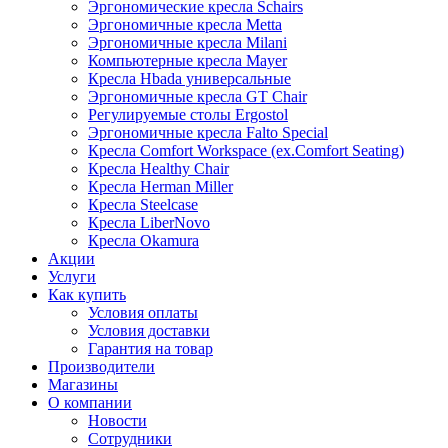
Эргономические кресла Schairs
Эргономичные кресла Metta
Эргономичные кресла Milani
Компьютерные кресла Mayer
Кресла Hbada универсальные
Эргономичные кресла GT Chair
Регулируемые столы Ergostol
Эргономичные кресла Falto Special
Кресла Comfort Workspace (ex.Comfort Seating)
Кресла Healthy Chair
Кресла Herman Miller
Кресла Steelcase
Кресла LiberNovo
Кресла Okamura
Акции
Услуги
Как купить
Условия оплаты
Условия доставки
Гарантия на товар
Производители
Магазины
О компании
Новости
Сотрудники