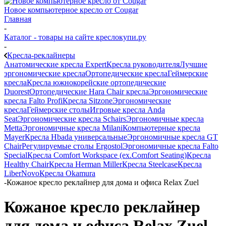
Новое компьютерное кресло от Cougar
Главная
-
Каталог - товары на сайте креслокупи.ру
-
Кресла-реклайнеры
Анатомические кресла Expert
Кресла руководителя
Лучшие
эргономические кресла
Ортопедические кресла
Геймерские
кресла
Кресла южнокорейские ортопедические
Duorest
Ортопедические Hara Chair кресла
Эргономические
кресла Falto Profi
Кресла Sitzone
Эргономические
кресла
Геймерские столы
Игровые кресла Anda
Seat
Эргономические кресла Schairs
Эргономичные кресла
Metta
Эргономичные кресла Milani
Компьютерные кресла
Mayer
Кресла Hbada универсальные
Эргономичные кресла GT
Chair
Регулируемые столы Ergostol
Эргономичные кресла Falto
Special
Кресла Comfort Workspace (ex.Comfort Seating)
Кресла
Healthy Chair
Кресла Herman Miller
Кресла Steelcase
Кресла
LiberNovo
Кресла Okamura
-
Кожаное кресло реклайнер для дома и офиса Relax Zuel
Кожаное кресло реклайнер
для дома и офиса Relax Zuel