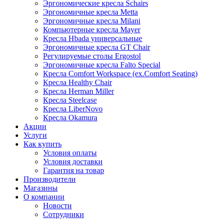
Эргономические кресла Schairs
Эргономичные кресла Metta
Эргономичные кресла Milani
Компьютерные кресла Mayer
Кресла Hbada универсальные
Эргономичные кресла GT Chair
Регулируемые столы Ergostol
Эргономичные кресла Falto Special
Кресла Comfort Workspace (ex.Comfort Seating)
Кресла Healthy Chair
Кресла Herman Miller
Кресла Steelcase
Кресла LiberNovo
Кресла Okamura
Акции
Услуги
Как купить
Условия оплаты
Условия доставки
Гарантия на товар
Производители
Магазины
О компании
Новости
Сотрудники