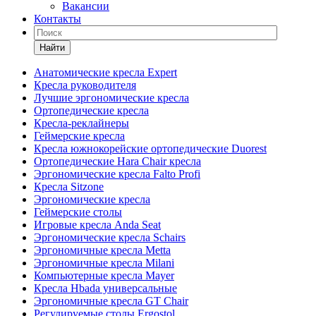
Вакансии
Контакты
Найти
Анатомические кресла Expert
Кресла руководителя
Лучшие эргономические кресла
Ортопедические кресла
Кресла-реклайнеры
Геймерские кресла
Кресла южнокорейские ортопедические Duorest
Ортопедические Hara Chair кресла
Эргономические кресла Falto Profi
Кресла Sitzone
Эргономические кресла
Геймерские столы
Игровые кресла Anda Seat
Эргономические кресла Schairs
Эргономичные кресла Metta
Эргономичные кресла Milani
Компьютерные кресла Mayer
Кресла Hbada универсальные
Эргономичные кресла GT Chair
Регулируемые столы Ergostol