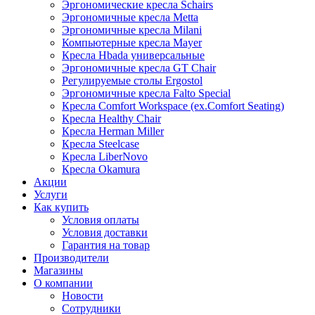
Эргономические кресла Schairs
Эргономичные кресла Metta
Эргономичные кресла Milani
Компьютерные кресла Mayer
Кресла Hbada универсальные
Эргономичные кресла GT Chair
Регулируемые столы Ergostol
Эргономичные кресла Falto Special
Кресла Comfort Workspace (ex.Comfort Seating)
Кресла Healthy Chair
Кресла Herman Miller
Кресла Steelcase
Кресла LiberNovo
Кресла Okamura
Акции
Услуги
Как купить
Условия оплаты
Условия доставки
Гарантия на товар
Производители
Магазины
О компании
Новости
Сотрудники