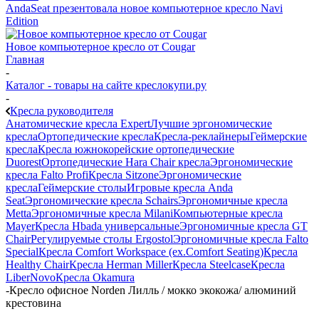
AndaSeat презентовала новое компьютерное кресло Navi
Edition
Новое компьютерное кресло от Cougar
Главная
-
Каталог - товары на сайте креслокупи.ру
-
Кресла руководителя
Анатомические кресла Expert
Лучшие эргономические
кресла
Ортопедические кресла
Кресла-реклайнеры
Геймерские
кресла
Кресла южнокорейские ортопедические
Duorest
Ортопедические Hara Chair кресла
Эргономические
кресла Falto Profi
Кресла Sitzone
Эргономические
кресла
Геймерские столы
Игровые кресла Anda
Seat
Эргономические кресла Schairs
Эргономичные кресла
Metta
Эргономичные кресла Milani
Компьютерные кресла
Mayer
Кресла Hbada универсальные
Эргономичные кресла GT
Chair
Регулируемые столы Ergostol
Эргономичные кресла Falto
Special
Кресла Comfort Workspace (ex.Comfort Seating)
Кресла
Healthy Chair
Кресла Herman Miller
Кресла Steelcase
Кресла
LiberNovo
Кресла Okamura
-
Кресло офисное Norden Лилль / мокко экокожа/ алюминий
крестовина