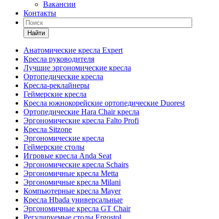
Вакансии
Контакты
Найти
Анатомические кресла Expert
Кресла руководителя
Лучшие эргономические кресла
Ортопедические кресла
Кресла-реклайнеры
Геймерские кресла
Кресла южнокорейские ортопедические Duorest
Ортопедические Hara Chair кресла
Эргономические кресла Falto Profi
Кресла Sitzone
Эргономические кресла
Геймерские столы
Игровые кресла Anda Seat
Эргономические кресла Schairs
Эргономичные кресла Metta
Эргономичные кресла Milani
Компьютерные кресла Mayer
Кресла Hbada универсальные
Эргономичные кресла GT Chair
Регулируемые столы Ergostol