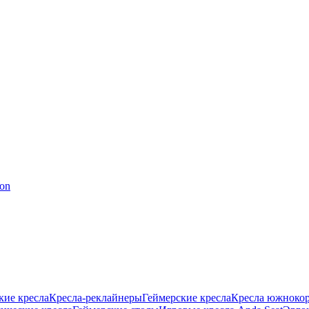
кие кресла
Кресла-реклайнеры
Геймерские кресла
Кресла южнокор