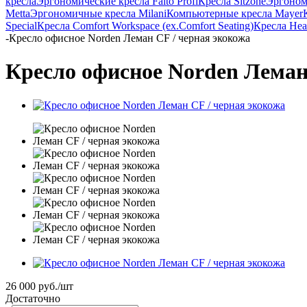
кресла
Эргономические кресла Falto Profi
Кресла Sitzone
Эргоном
Metta
Эргономичные кресла Milani
Компьютерные кресла Mayer
Special
Кресла Comfort Workspace (ex.Comfort Seating)
Кресла Heal
-
Кресло офисное Norden Леман CF / черная экокожа
Кресло офисное Norden Леман
26 000
руб.
/шт
Достаточно