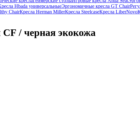
ические кресла
Геймерские столы
Игровые кресла Anda Seat
Эргон
Кресла Hbada универсальные
Эргономичные кресла GT Chair
Регу
thy Chair
Кресла Herman Miller
Кресла Steelcase
Кресла LiberNovo
К
 CF / черная экокожа