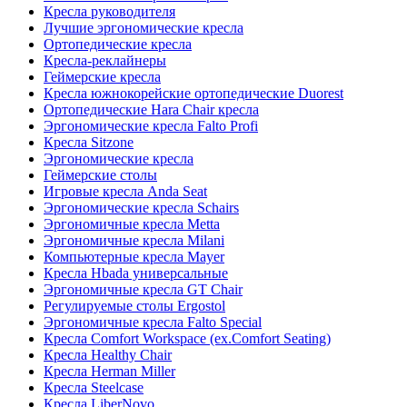
Кресла руководителя
Лучшие эргономические кресла
Ортопедические кресла
Кресла-реклайнеры
Геймерские кресла
Кресла южнокорейские ортопедические Duorest
Ортопедические Hara Chair кресла
Эргономические кресла Falto Profi
Кресла Sitzone
Эргономические кресла
Геймерские столы
Игровые кресла Anda Seat
Эргономические кресла Schairs
Эргономичные кресла Metta
Эргономичные кресла Milani
Компьютерные кресла Mayer
Кресла Hbada универсальные
Эргономичные кресла GT Chair
Регулируемые столы Ergostol
Эргономичные кресла Falto Special
Кресла Comfort Workspace (ex.Comfort Seating)
Кресла Healthy Chair
Кресла Herman Miller
Кресла Steelcase
Кресла LiberNovo