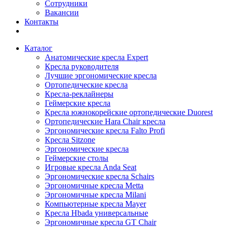
Сотрудники
Вакансии
Контакты
Каталог
Анатомические кресла Expert
Кресла руководителя
Лучшие эргономические кресла
Ортопедические кресла
Кресла-реклайнеры
Геймерские кресла
Кресла южнокорейские ортопедические Duorest
Ортопедические Hara Chair кресла
Эргономические кресла Falto Profi
Кресла Sitzone
Эргономические кресла
Геймерские столы
Игровые кресла Anda Seat
Эргономические кресла Schairs
Эргономичные кресла Metta
Эргономичные кресла Milani
Компьютерные кресла Mayer
Кресла Hbada универсальные
Эргономичные кресла GT Chair