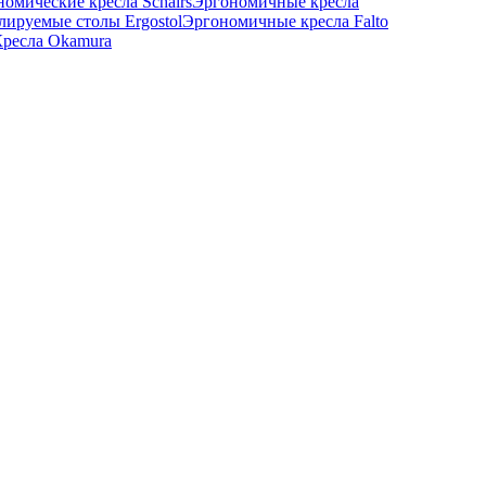
омические кресла Schairs
Эргономичные кресла
лируемые столы Ergostol
Эргономичные кресла Falto
ресла Okamura